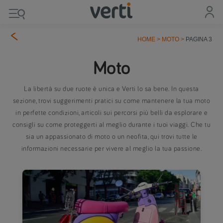
HOME
>
MOTO
>
PAGINA 3
Moto
La libertà su due ruote è unica e Verti lo sa bene. In questa
sezione, trovi suggerimenti pratici su come mantenere la tua moto
in perfette condizioni, articoli sui percorsi più belli da esplorare e
consigli su come proteggerti al meglio durante i tuoi viaggi. Che tu
sia un appassionato di moto o un neofita, qui trovi tutte le
informazioni necessarie per vivere al meglio la tua passione.