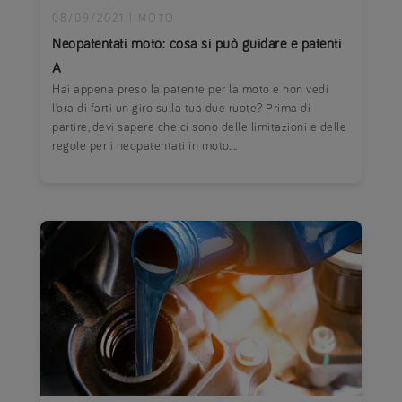
08/09/2021
|
MOTO
Neopatentati moto: cosa si può guidare e patenti
A
Hai appena preso la patente per la moto e non vedi
l’ora di farti un giro sulla tua due ruote? Prima di
partire, devi sapere che ci sono delle limitazioni e delle
regole per i neopatentati in moto....