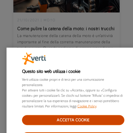
21/10/2021
|
MOTO
Come pulire la catena della moto: i nostri trucchi
La manutenzione della catena della moto è un’attività
importante al fine della corretta manutenzione della
tua due ruote. Quando parliamo di catena, intendiamo
quella parte della moto formata da...
Questo sito web utilizza i cookie
Verti utilizza cookie propri e di terzi per una comunicazione
personalizzata.
Per attivare tutti i cookie fai clic su «Accetta», oppure su «Configura
cookie» per personalizzarli. Se clicchi sul bottone "Rifiuta" ci impedirai di
personalizzare la tua esperienza di navigazione e i servizi potrebbero
risultare limitati. Per informazioni, leggi
Cookie Policy
.
ACCETTA COOKIE