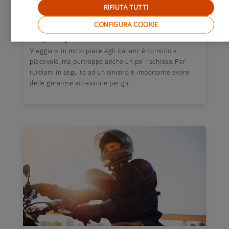
RIFIUTA TUTTI
CONFIGURA COOKIE
20/10/2021
|
MOTO
E tu, che tipo di motociclista sei?
Viaggiare in moto piace agli italiani: è comodo e
piacevole, ma purtroppo anche un po’ rischioso. Per
tutelarti in seguito ad un sinistro è importante avere
delle garanzie accessorie per gli...