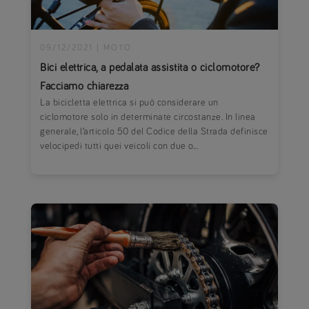
09/12/2021
|
MOTO
Bici elettrica, a pedalata assistita o ciclomotore?
Facciamo chiarezza
La bicicletta elettrica si può considerare un
ciclomotore solo in determinate circostanze. In linea
generale, l’articolo 50 del Codice della Strada definisce
velocipedi tutti quei veicoli con due o...