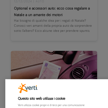
12/12/2024
|
AUTO
Optional e accessori auto: ecco cosa regalare a
Natale a un amante dei motori
Hai bisogno di qualche idea per i regali di Natale?
Conosci veri amanti della propria auto da sorprendere
sotto l’albero? Ecco alcune idee per prendere spunto.
Questo sito web utilizza i cookie
Verti utilizza cookie propri e di terzi per una comunicazione