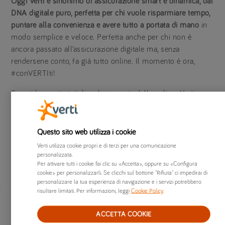
Oggi Verti è sinonimo di assicurazione smart e dinamica, dal
DNA digitale puro, perfetta per chi vuole risparmiare tempo,
puntare alla convenienza e avere tutto a portata di mano
in
modo semplice e veloce. Perfetta anche per chi non è
ancora passato all’assicurazione digitale ma, senza
rendersene conto, fa già tutto online. Il momento è ora,
#conVERTIti!
Scopri le caratteristiche e le garanzie delle polizze Verti:
assicurazione auto
assicurazione moto
Questo sito web utilizza i cookie
assicurazione furgone
assicurazione casa
Verti utilizza cookie propri e di terzi per una comunicazione
personalizzata.
Per attivare tutti i cookie fai clic su «Accetta», oppure su «Configura
cookie» per personalizzarli. Se clicchi sul bottone "Rifiuta" ci impedirai di
personalizzare la tua esperienza di navigazione e i servizi potrebbero
risultare limitati. Per informazioni, leggi
Cookie Policy
.

ACCETTA COOKIE