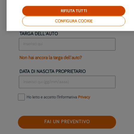
RIFIUTA TUTTI
Calcola un preventivo per la tua auto
CONFIGURA COOKIE
TARGA DELL'AUTO
Non hai ancora la targa dell'auto?
DATA DI NASCITA PROPRIETARIO
Ho letto e accetto l’Informativa
Privacy
FAI UN PREVENTIVO