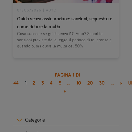
04/06/2026
|
AUTO
Guida senza assicurazione: sanzioni, sequestro e
come ridurre la multa
Cosa succede se guidi senza RC Auto? Scopri le
sanzioni previste dalla legge, il periodo di tolleranza e
quando puoi ridurre la multa del 50%.
PAGINA 1 DI
44
1
2
3
4
5
...
10
20
30
...
»
U
»
Categorie