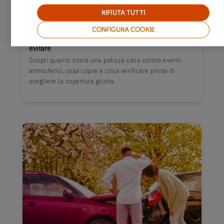
25/06/2026
|
CASA E FAMIGLIA
RIFIUTA TUTTI
Quanto costa assicurare la casa contro eventi
CONFIGURA COOKIE
atmosferici? Guida a costi, coperture ed errori da
evitare
Scopri quanto costa una polizza casa contro eventi
atmosferici, cosa copre e cosa verificare prima di
scegliere la copertura giusta.