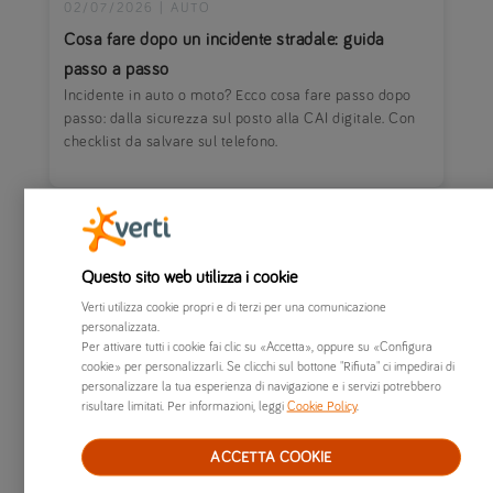
02/07/2026
|
AUTO
Cosa fare dopo un incidente stradale: guida
passo a passo
Incidente in auto o moto? Ecco cosa fare passo dopo
passo: dalla sicurezza sul posto alla CAI digitale. Con
checklist da salvare sul telefono.
Questo sito web utilizza i cookie
Verti utilizza cookie propri e di terzi per una comunicazione
personalizzata.
Per attivare tutti i cookie fai clic su «Accetta», oppure su «Configura
cookie» per personalizzarli. Se clicchi sul bottone "Rifiuta" ci impedirai di
personalizzare la tua esperienza di navigazione e i servizi potrebbero
risultare limitati. Per informazioni, leggi
Cookie Policy
.
ACCETTA COOKIE