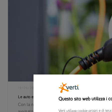
19/09/2019
|
REGOLE DELLA STRADA
Le auto elettriche fanno rumore con la nuova normativa
Questo sito web utilizza i c
Con la nuova normativa EU sulle auto elettriche, i 
Verti utilizza cookie propri e di t
avvisatore acustico AVAS e “fare rumore”. Addio sil