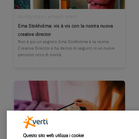
20/02/2023
|
MONDO VERTI
Ema Stokholma: vis à vis con la nostra nuova
creative director
Non è più un segreto: Ema Stokholma è la nostra
Creative Director e ha deciso di seguirci in un nuovo
percorso ricco di novità.
Questo sito web utilizza i cookie