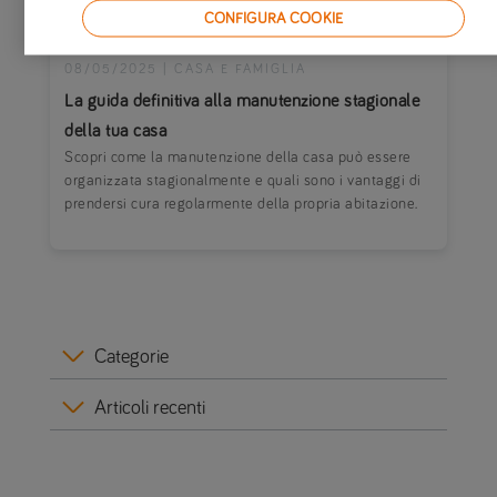
CONFIGURA COOKIE
08/05/2025
|
CASA E FAMIGLIA
La guida definitiva alla manutenzione stagionale
della tua casa
Scopri come la manutenzione della casa può essere
organizzata stagionalmente e quali sono i vantaggi di
prendersi cura regolarmente della propria abitazione.
Categorie
Articoli recenti