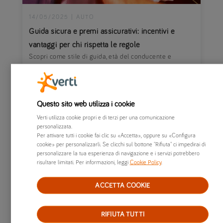
14/05/2025
|
AUTO
Guida sicura e premi assicurativi: incentivi e
vantaggi per chi rispetta le regole
Scopri come stile di guida, età del conducente e
dotazioni dell’auto influenzano il costo
dell’assicurazione. Con Verti premi più bassi per chi
guida in sicurezza.
Questo sito web utilizza i cookie
Verti utilizza cookie propri e di terzi per una comunicazione
personalizzata.
Per attivare tutti i cookie fai clic su «Accetta», oppure su «Configura
cookie» per personalizzarli. Se clicchi sul bottone "Rifiuta" ci impedirai di
personalizzare la tua esperienza di navigazione e i servizi potrebbero
risultare limitati. Per informazioni, leggi
Cookie Policy
.
ACCETTA COOKIE
RIFIUTA TUTTI