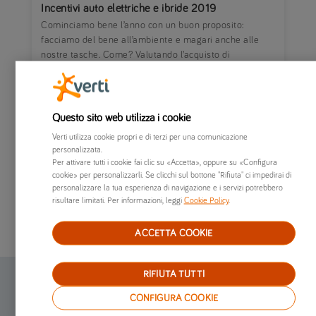
Incentivi auto elettriche e ibride 2019
Cominciamo bene l’anno con un buon proposito:
facciamo del bene all’ambiente e magari anche alle
nostre tasche. Come? Valutando l’acquisto di
un’automobile elettrica o ibrida.
Questo sito web utilizza i cookie
Verti utilizza cookie propri e di terzi per una comunicazione
personalizzata.
Per attivare tutti i cookie fai clic su «Accetta», oppure su «Configura
Categorie
cookie» per personalizzarli. Se clicchi sul bottone "Rifiuta" ci impedirai di
personalizzare la tua esperienza di navigazione e i servizi potrebbero
Articoli recenti
risultare limitati. Per informazioni, leggi
Cookie Policy
.
ACCETTA COOKIE
RIFIUTA TUTTI
Assicurazione online
CONFIGURA COOKIE