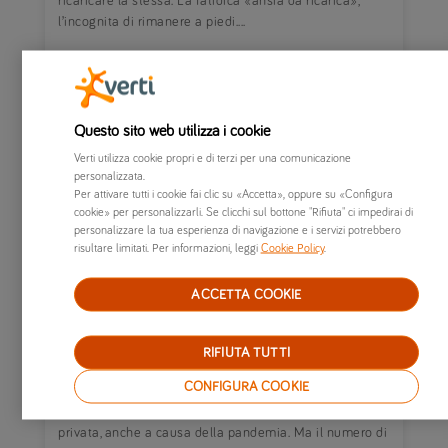
ricaricare la stessa. La fatidica «ansia da ricarica»,
l’incognita di rimanere a piedi....
Questo sito web utilizza i cookie
Verti utilizza cookie propri e di terzi per una comunicazione
personalizzata.
Per attivare tutti i cookie fai clic su «Accetta», oppure su «Configura
cookie» per personalizzarli. Se clicchi sul bottone "Rifiuta" ci impedirai di
personalizzare la tua esperienza di navigazione e i servizi potrebbero
risultare limitati. Per informazioni, leggi
Cookie Policy
.
ACCETTA COOKIE
13/10/2021
|
MONDO VERTI
RIFIUTA TUTTI
Sinistri in Italia 2021: tornano a crescere gli
CONFIGURA COOKIE
incidenti post-lockdown
Si consolida il rapporto tra gli italiani e la mobilità
privata, anche a causa della pandemia. Ma il numero di