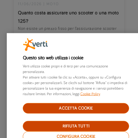
11/06/2026
|
MOTO
Quanto costa assicurare uno scooter o una moto
125?
Non esiste un prezzo fisso per l’assicurazione scooter
125: scopri cosa incide sul premio, i profili che pagano
di più e come calcolare il tuo preventivo.
Questo sito web utilizza i cookie
Verti utilizza cookie propri e di terzi per una comunicazione
personalizzata.
Per attivare tutti i cookie fai clic su «Accetta», oppure su «Configura
cookie» per personalizzarli. Se clicchi sul bottone "Rifiuta" ci impedirai di
personalizzare la tua esperienza di navigazione e i servizi potrebbero
risultare limitati. Per informazioni, leggi
Cookie Policy
.
ACCETTA COOKIE
RIFIUTA TUTTI
CONFIGURA COOKIE