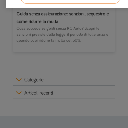
04/06/2026
|
AUTO
Guida senza assicurazione: sanzioni, sequestro e
come ridurre la multa
Cosa succede se guidi senza RC Auto? Scopri le
sanzioni previste dalla legge, il periodo di tolleranza e
quando puoi ridurre la multa del 50%.
Categorie
Articoli recenti