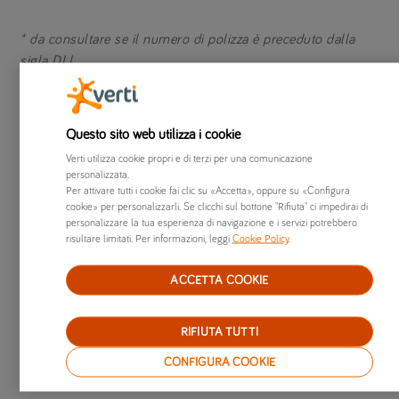
* da consultare se il numero di polizza è preceduto dalla
sigla DLI
** da consultare se il numero di polizza è preceduto dalla
sigla ADI
Questo sito web utilizza i cookie
Verti utilizza cookie propri e di terzi per una comunicazione
personalizzata.
Per attivare tutti i cookie fai clic su «Accetta», oppure su «Configura
cookie» per personalizzarli. Se clicchi sul bottone "Rifiuta" ci impedirai di
Visita le altre pagine dedicate a chi è già
personalizzare la tua esperienza di navigazione e i servizi potrebbero
cliente Verti
risultare limitati. Per informazioni, leggi
Cookie Policy
.
ACCETTA COOKIE


RIFIUTA TUTTI
CONFIGURA COOKIE
Già clienti
Rinnovare