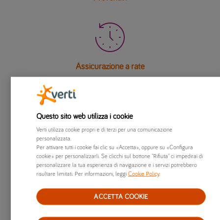

Assicurazione a rate

Questo sito web utilizza i cookie
Verti utilizza cookie propri e di terzi per una comunicazione
Casi particolari
personalizzata.
Per attivare tutti i cookie fai clic su «Accetta», oppure su «Configura
cookie» per personalizzarli. Se clicchi sul bottone "Rifiuta" ci impedirai di
personalizzare la tua esperienza di navigazione e i servizi potrebbero
risultare limitati. Per informazioni, leggi
Cookie Policy
.
Vuoi saperne di più sui metodi di
pagamento, sull’RC familiare o su come
ACCETTA COOKIE
rinnovare la tua polizza?