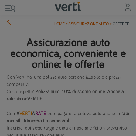
HOME
>
ASSICURAZIONE AUTO
>
OFFERTE
Assicurazione auto
economica, conveniente e
online: le offerte
Con Verti hai una polizza auto personalizzabile e a prezzi
competitivi.
Cosa aspetti?
Polizza auto: 10% di sconto online. Anche a
rate!
#conVERTIti
Con
#
VERTI
A
RATE
puoi pagare la polizza auto anche in
rate
mensili, trimestrali o semestrali
!
Inserisci qui sotto targa e data di nascita e fai un preventivo
per la tua assicurazione auto.