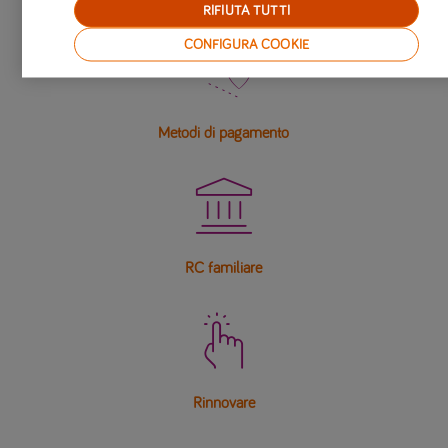
RIFIUTA TUTTI
CONFIGURA COOKIE

Metodi di pagamento

RC familiare

Rinnovare