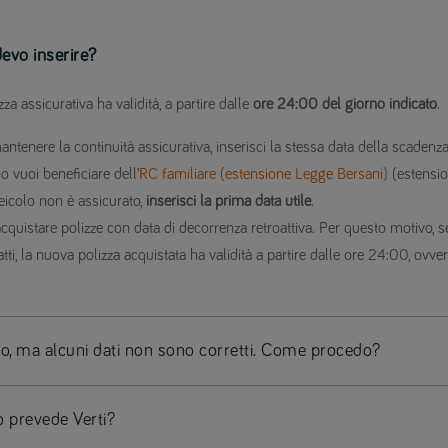
evo inserire?
za assicurativa ha validità, a partire dalle
ore 24:00 del giorno indicato
.
antenere la continuità assicurativa, inserisci la stessa data della scadenz
o vuoi beneficiare dell’
RC familiare (estensione Legge Bersani)
(estensio
veicolo non è assicurato,
inserisci la prima data utile
.
acquistare polizze con data di decorrenza retroattiva. Per questo motivo, se
atti, la nuova polizza acquistata ha validità a partire dalle ore 24:00, ovv
vo, ma alcuni dati non sono corretti. Come procedo?
 prevede Verti?