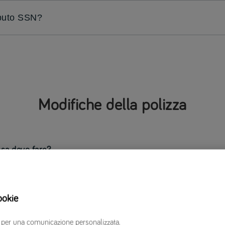
ibuto SSN?
Modifiche della polizza
sa devo fare?
za
contattaci via email
e indica il tuo nuovo indirizzo (via, civico, comune,
 modifica a sistema e ti inviano i nuovi documenti di polizza senza nessun 
ookie
erzi per una comunicazione personalizzata.