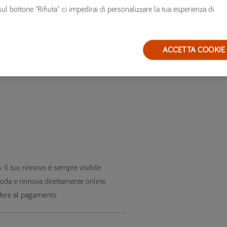
sul bottone "Rifiuta" ci impedirai di personalizzare la tua esperienza di
ACCETTA COOKIE
 Il tuo rinnovo è sempre visibile
oda e rinnova direttamente online.
edere al pagamento.