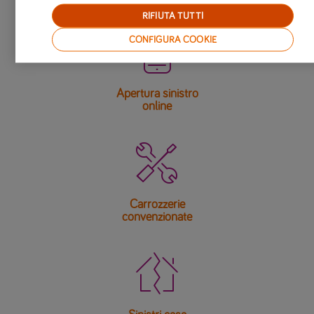
RIFIUTA TUTTI

CONFIGURA COOKIE
Apertura sinistro
online

Carrozzerie
convenzionate
