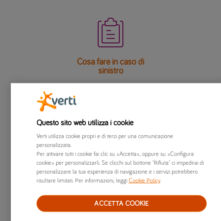

Cosa fare in caso di
sinistro

Questo sito web utilizza i cookie
Verti utilizza cookie propri e di terzi per una comunicazione
Constatazione
personalizzata.
amichevole
Per attivare tutti i cookie fai clic su «Accetta», oppure su «Configura
cookie» per personalizzarli. Se clicchi sul bottone "Rifiuta" ci impedirai di
personalizzare la tua esperienza di navigazione e i servizi potrebbero

risultare limitati. Per informazioni, leggi
Cookie Policy
.
ACCETTA COOKIE
Assistenza stradale