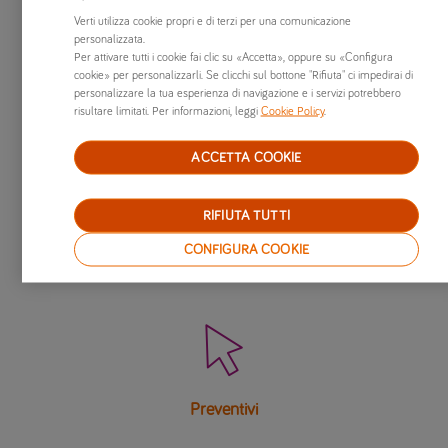
Verti utilizza cookie propri e di terzi per una comunicazione
Vuoi sapere di più sulla compagnia assicurativa Verti? Leggi
personalizzata.
cosa
dicono di noi
: non solo clienti, ma anche testate
Per attivare tutti i cookie fai clic su «Accetta», oppure su «Configura
cookie» per personalizzarli. Se clicchi sul bottone "Rifiuta" ci impedirai di
giornalistiche ed enti europei hanno espresso le loro
personalizzare la tua esperienza di navigazione e i servizi potrebbero
opinioni e recensioni.
risultare limitati. Per informazioni, leggi
Cookie Policy
.
ACCETTA COOKIE
RIFIUTA TUTTI
Visita le altre pagine relative all’assicurazione
CONFIGURA COOKIE
furgone

Preventivi