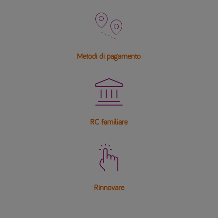

Metodi di pagamento

RC familiare

Rinnovare