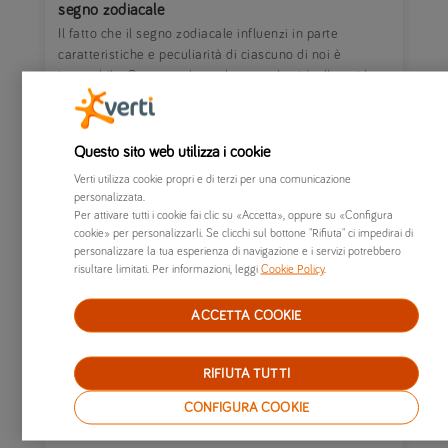
segno zodiacale
Il fatto che il segno zodiacale influenzi in parte
caratteristiche e peculiarità di ciascuno di noi è
innegabile. Questo vale anche quando si è alla guida:
sei un pilota prudente e ligio ai cartelli...
Questo sito web utilizza i cookie
Verti utilizza cookie propri e di terzi per una comunicazione
personalizzata.
Per attivare tutti i cookie fai clic su «Accetta», oppure su «Configura
cookie» per personalizzarli. Se clicchi sul bottone "Rifiuta" ci impedirai di
personalizzare la tua esperienza di navigazione e i servizi potrebbero
risultare limitati. Per informazioni, leggi
Cookie Policy
.
ACCETTA COOKIE
RIFIUTA TUTTI
13/07/2021
|
CURIOSITÀ
CONFIGURA COOKIE
Viaggi ecosostenibili, quali sono le migliori