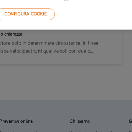
CONFIGURA COOKIE
mo chiarezza
otore solo in determinate circostanze. In linea
sce velocipedi tutti quei veicoli con due o...
Preventivi online
Chi siamo
G