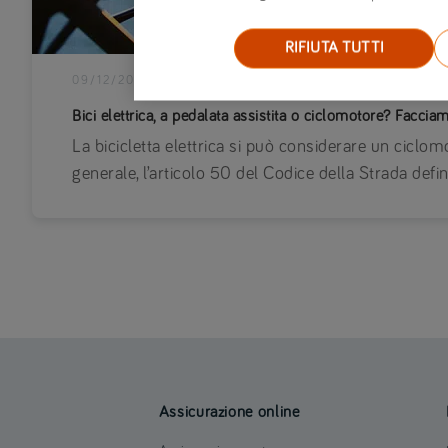
RIFIUTA TUTTI
09/12/2021
|
MOTO
Bici elettrica, a pedalata assistita o ciclomotore? Faccia
La bicicletta elettrica si può considerare un ciclom
generale, l’articolo 50 del Codice della Strada defini
Assicurazione online