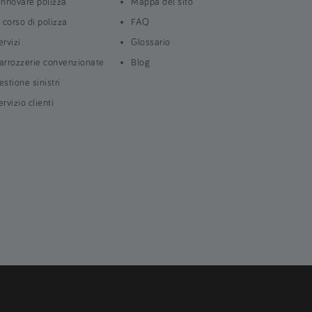
innovare polizza
Mappa del sito
n corso di polizza
FAQ
ervizi
Glossario
arrozzerie convenzionate
Blog
estione sinistri
ervizio clienti