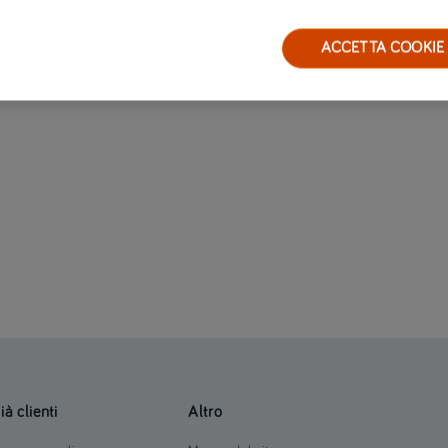
ACCETTA COOKIE
ià clienti
Altro