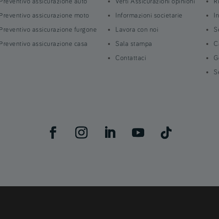
Preventivo assicurazione auto
Verti Assicurazioni opinioni
R
Preventivo assicurazione moto
Informazioni societarie
I
Preventivo assicurazione furgone
Lavora con noi
S
Preventivo assicurazione casa
Sala stampa
C
Contattaci
G
S