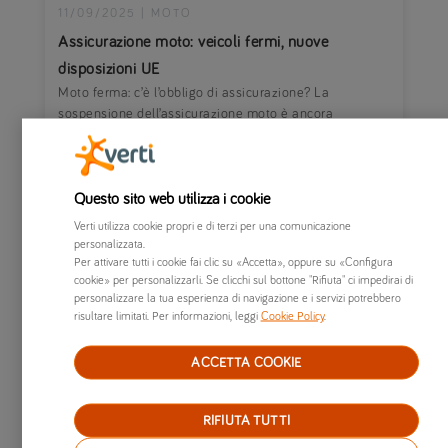
11/09/2025
|
MOTO
Assicurazione moto: veicoli fermi, nuove
disposizioni UE
Moto ferma: c’è l’obbligo di assicurazione? La
sospensione dell’assicurazione moto è ancora
possibile? Facciamo chiarezza sulle nuove disposizioni
UE.
Questo sito web utilizza i cookie
Verti utilizza cookie propri e di terzi per una comunicazione
personalizzata.
Per attivare tutti i cookie fai clic su «Accetta», oppure su «Configura
cookie» per personalizzarli. Se clicchi sul bottone "Rifiuta" ci impedirai di
personalizzare la tua esperienza di navigazione e i servizi potrebbero
risultare limitati. Per informazioni, leggi
Cookie Policy
.
ACCETTA COOKIE
RIFIUTA TUTTI