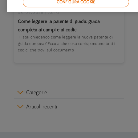
CONFIGURA COOKIE
03/09/2025
|
AUTO
Come leggere la patente di guida: guida
completa ai campi e ai codici
Ti stai chiedendo come leggere la nuova patente di
guida europea? Ecco a che cosa corrispondono tutti i
codici che trovi sul documento.
Categorie
Articoli recenti