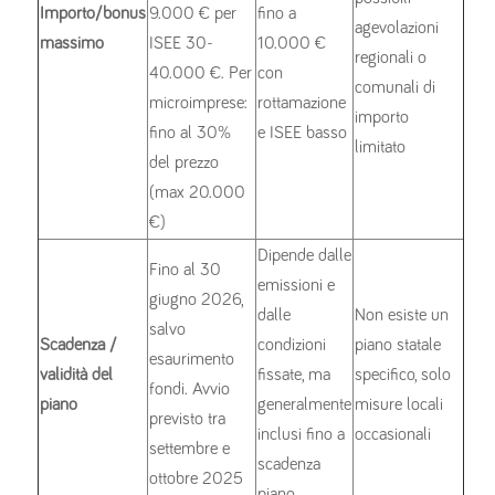
Importo/bonus
9.000 € per
fino a
agevolazioni
massimo
ISEE 30-
10.000 €
regionali o
40.000 €. Per
con
comunali di
microimprese:
rottamazione
importo
fino al 30%
e ISEE basso
limitato
del prezzo
(max 20.000
€)
Dipende dalle
Fino al 30
emissioni e
giugno 2026,
dalle
Non esiste un
salvo
Scadenza /
condizioni
piano statale
esaurimento
validità del
fissate, ma
specifico, solo
fondi. Avvio
piano
generalmente
misure locali
previsto tra
inclusi fino a
occasionali
settembre e
scadenza
ottobre 2025
piano