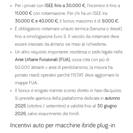
Per i privati con
ISEE fino a 30.000 €
, l’incentivo è fino a
11.000 €
con rottamazione. Per chi ha un ISEE tra
30.000 € e 40.000 €
, il bonus massimo è di
9.000 €
.
È obbligatorio rottamare un’auto termica (benzina o diesel)
fino a omologazione Euro 5. Il veicolo da rottamare deve
essere intestato da almeno sei mesi al richiedente.
Un altro requisito importante: residenza o sede legale nelle
Aree Urbane Funzionali (FUA)
, ossia città con più di
50.000 abitanti + area di pendolarismo; la misura ha
portato ritardi operativi perché l’ISTAT deve aggiornare le
mappe FUA.
Il bonus è erogato tramite sconto diretto in fase d’acquisto.
Si prevede apertura della piattaforma dedicata in
autunno
2025
(ottobre / settembre) e validità fino al
30 giugno
2026
, salvo esaurimento dei fondi.
Incentivi auto per macchine ibride plug-in