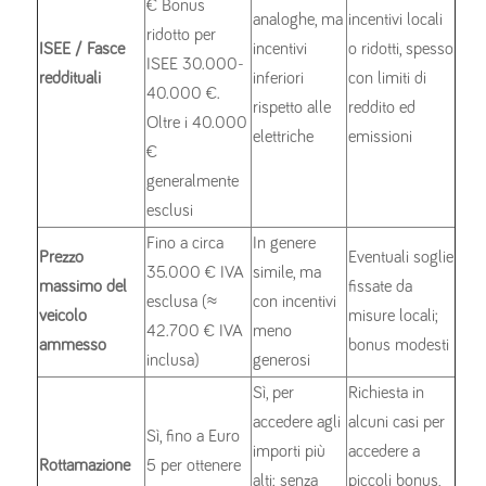
€ Bonus
analoghe, ma
incentivi locali
ridotto per
ISEE / Fasce
incentivi
o ridotti, spesso
ISEE 30.000-
reddituali
inferiori
con limiti di
40.000 €.
rispetto alle
reddito ed
Oltre i 40.000
elettriche
emissioni
€
generalmente
esclusi
Fino a circa
In genere
Prezzo
Eventuali soglie
35.000 € IVA
simile, ma
massimo del
fissate da
esclusa (≈
con incentivi
veicolo
misure locali;
42.700 € IVA
meno
ammesso
bonus modesti
inclusa)
generosi
Sì, per
Richiesta in
accedere agli
alcuni casi per
Sì, fino a Euro
importi più
accedere a
Rottamazione
5 per ottenere
alti; senza
piccoli bonus,