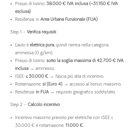
Prezzo di listino:
38.000 € IVA inclusa (~31.150 € IVA
esclusa)
Residenza: in
Area Urbana Funzionale (FUA)
Step 1 –
Verifica requisiti
L’auto è
elettrica pura
, quindi rientra nella categoria
ammessa (0 g/km).
Prezzo di listino:
sotto la soglia massima di 42.700 € IVA
inclusa
→ ammesso.
ISEE:
≤ 30.000 €
→ fascia più alta di incentivo.
Rottamazione:
sì (Euro 4)
→ accesso al bonus massimo.
Residenza:
in FUA
→ requisito geografico soddisfatto.
Step 2 –
Calcolo incentivo
Incentivo massimo previsto per elettriche con ISEE ≤
30.000 € e rottamazione:
11.000 €.