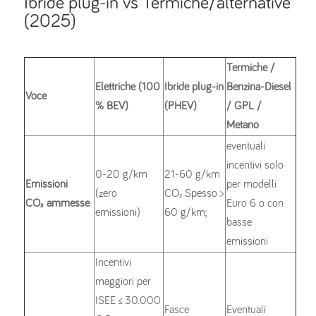
Ibride plug-in vs Termiche/alternative
(2025)
Termiche /
Elettriche (100
Ibride plug-in
Benzina-Diesel
Voce
% BEV)
(PHEV)
/ GPL /
Metano
eventuali
incentivi solo
0-20 g/km
21-60 g/km
Emissioni
per modelli
(zero
CO₂ Spesso >
CO₂ ammesse
Euro 6 o con
emissioni)
60 g/km;
basse
emissioni
Incentivi
maggiori per
ISEE ≤ 30.000
Fasce
Eventuali