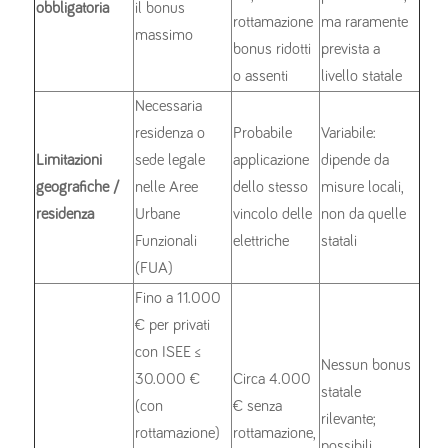
obbligatoria
il bonus
rottamazione
ma raramente
massimo
bonus ridotti
prevista a
o assenti
livello statale
Necessaria
residenza o
Probabile
Variabile:
Limitazioni
sede legale
applicazione
dipende da
geografiche /
nelle Aree
dello stesso
misure locali,
residenza
Urbane
vincolo delle
non da quelle
Funzionali
elettriche
statali
(FUA)
Fino a 11.000
€ per privati
con ISEE ≤
Nessun bonus
30.000 €
Circa 4.000
statale
(con
€ senza
rilevante;
rottamazione)
rottamazione,
possibili