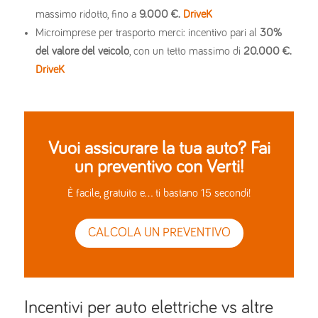
massimo ridotto, fino a
9.000 €.
DriveK
Microimprese per trasporto merci: incentivo pari al
30%
del valore del veicolo
, con un tetto massimo di
20.000 €.
DriveK
Vuoi assicurare la tua auto? Fai
un preventivo con Verti!
È facile, gratuito e… ti bastano 15 secondi!
CALCOLA UN PREVENTIVO
Incentivi per auto elettriche vs altre