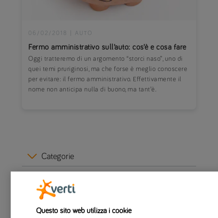
06/02/2018
|
AUTO
Fermo amministrativo sull’auto: cos’è e cosa fare
Oggi tratteremo di un argomento “storci naso”, uno di
quei temi pruriginosi, ma che forse è meglio conoscere
per evitare: il fermo amministrativo. Effettivamente il
nome non anticipa nulla di buono, ma tant’è.
Categorie
Articoli recenti
Questo sito web utilizza i cookie