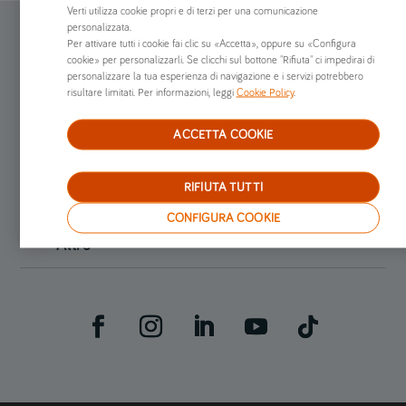
Verti utilizza cookie propri e di terzi per una comunicazione
personalizzata.
Assicurazione online
Per attivare tutti i cookie fai clic su «Accetta», oppure su «Configura
cookie» per personalizzarli. Se clicchi sul bottone "Rifiuta" ci impedirai di
personalizzare la tua esperienza di navigazione e i servizi potrebbero
risultare limitati. Per informazioni, leggi
Cookie Policy
.
Preventivi online
ACCETTA COOKIE
Chi siamo
RIFIUTA TUTTI
Già clienti
CONFIGURA COOKIE
Altro