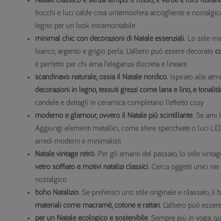
Natale classico e senza tempo. Il rosso, il verde e l’oro restan
fiocchi e luci calde crea un’atmosfera accogliente e nostalgic
legno per un look intramontabile
minimal chic con decorazioni di Natale essenziali
. Lo stile m
bianco, argento e grigio perla. L’albero può essere decorato
c
è perfetto per chi ama l’eleganza discreta e lineare
scandinavo naturale, ossia il Natale nordico
. Ispirato alle at
decorazioni in legno, tessuti grezzi come lana e lino, e tonal
candele e dettagli in ceramica completano l’effetto cozy
moderno e glamour, ovvero il Natale più scintillante
. Se ami 
Aggiungi elementi metallici, come sfere specchiate o luci LED
arredi moderni e minimalisti
Natale vintage retrò
. Per gli amanti del passato, lo stile vinta
vetro soffiato e motivi natalizi classici
. Cerca oggetti unici ne
nostalgico
boho Natalizio
. Se preferisci uno stile originale e rilassato, il
materiali come macramè, cotone e rattan
. L’albero può esser
per un Natale ecologico e sostenibile
. Sempre più in voga, que