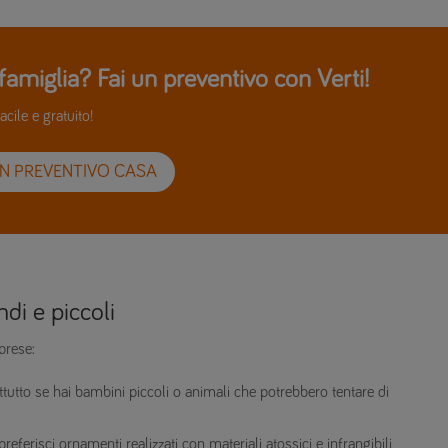
famiglia? Fai un preventivo con Verti!
acile e gratuito!
UN PREVENTIVO CASA
ndi e piccoli
prese:
ttutto se hai bambini piccoli o animali che potrebbero tentare di
preferisci ornamenti realizzati con materiali atossici e infrangibili