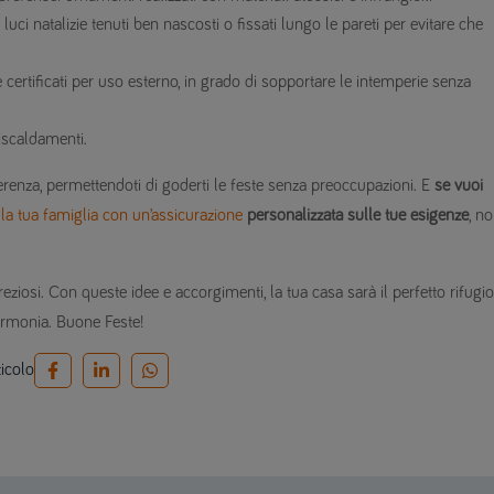
luci natalizie tenuti ben nascosti o fissati lungo le pareti per evitare che
 e certificati per uso esterno, in grado di sopportare le intemperie senza
riscaldamenti.
renza, permettendoti di goderti le feste senza preoccupazioni. E
se vuoi
 la tua famiglia con un’assicurazione
personalizzata sulle tue esigenze
, n
reziosi. Con queste idee e accorgimenti, la tua casa sarà il perfetto rifugio
e armonia. Buone Feste!
ticolo