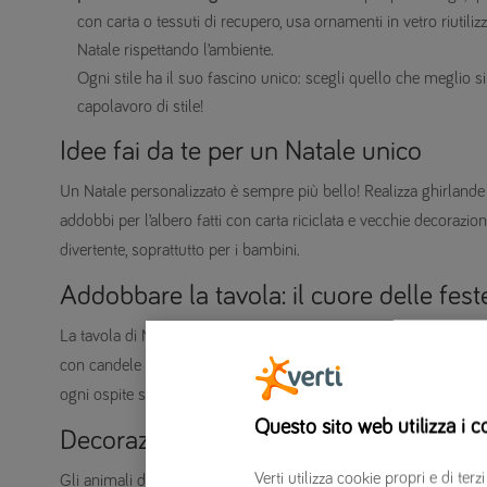
con carta o tessuti di recupero, usa ornamenti in vetro riutilizz
Natale rispettando l’ambiente.
Ogni stile ha il suo fascino unico: scegli quello che meglio si 
capolavoro di stile!
Idee fai da te per un Natale unico
Un Natale personalizzato è sempre più bello! Realizza ghirlande
addobbi per l’albero fatti con carta riciclata e vecchie decorazio
divertente, soprattutto per i bambini.
Addobbare la tavola: il cuore delle fest
La tavola di Natale merita un’attenzione speciale. Scegli una tova
con candele e rami verdi. Non dimenticare i segnaposto: possono e
ogni ospite speciale.
Questo sito web utilizza i c
Decorazioni pet-friendly: perché anche 
Verti utilizza cookie propri e di t
Gli animali domestici sono parte integrante della nostra vita e m