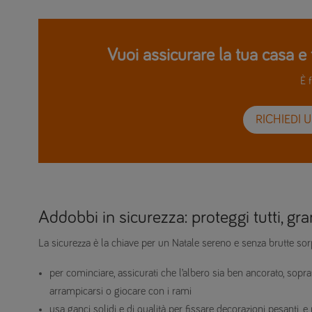
Vuoi assicurare la tua casa e 
È f
RICHIEDI 
Addobbi in sicurezza: proteggi tutti, gra
La sicurezza è la chiave per un Natale sereno e senza brutte sor
per cominciare, assicurati che l’albero sia ben ancorato, sopra
arrampicarsi o giocare con i rami
usa ganci solidi e di qualità per fissare decorazioni pesanti, e 