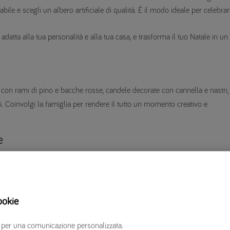
abile e scegli un albero artificiale di qualità. È il modo ideale per celebrare
adatta alla tua personalità e alla tua casa, e trasforma il tuo Natale in un
 con rami di pino e bacche rosse, candele decorate con cannella e nastri,
ni. Coinvolgi la famiglia per rendere il tutto un momento creativo e
e
glia elegante, abbina piatti e bicchieri in tema e aggiungi un centrotavola
ssere semplici pigne o bigliettini personalizzati, perfetti per far sentire
ookie
loro fanno parte della famiglia
erzi per una comunicazione personalizzata.
eritano di vivere il Natale in serenità, proprio come noi. Se hai un cane o