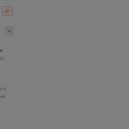
ra
ici
ci e
ati