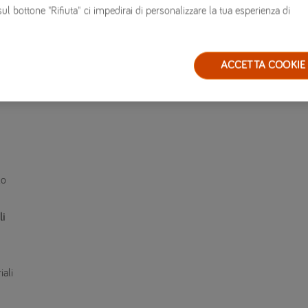
sul bottone "Rifiuta" ci impedirai di personalizzare la tua esperienza di
ati
ACCETTA COOKIE
di
Lo
li
iali