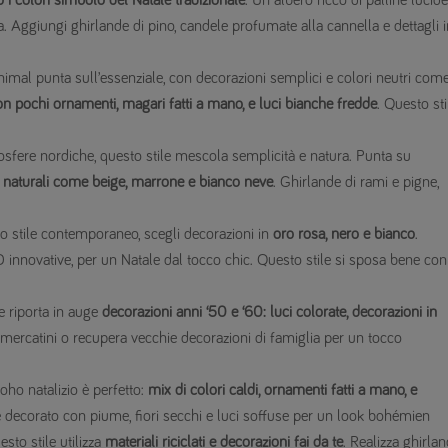
o i colori simbolo del Natale tradizionale
. Un albero ricco di palline lucide
a. Aggiungi ghirlande di pino, candele profumate alla cannella e dettagli i
inimal punta sull’essenziale, con decorazioni semplici e colori neutri com
on pochi ornamenti, magari fatti a mano, e luci bianche fredde
. Questo sti
mosfere nordiche, questo stile mescola semplicità e natura. Punta su
ità naturali come beige, marrone e bianco neve
. Ghirlande di rami e pigne,
lo stile contemporaneo, scegli decorazioni in
oro rosa, nero e bianco
.
 innovative, per un Natale dal tocco chic. Questo stile si sposa bene con
ge riporta in auge
decorazioni anni ‘50 e ‘60: luci colorate, decorazioni in
i mercatini o recupera vecchie decorazioni di famiglia per un tocco
 boho natalizio è perfetto:
mix di colori caldi, ornamenti fatti a mano, e
e decorato con piume, fiori secchi e luci soffuse per un look bohémien
sto stile utilizza
materiali riciclati e decorazioni fai da te
. Realizza ghirla