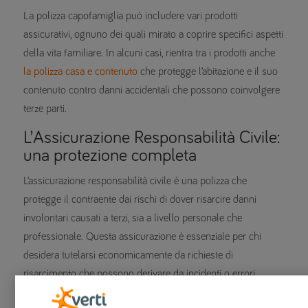
La polizza capofamiglia può includere vari prodotti
assicurativi, ognuno dei quali mirato a coprire specifici aspetti
della vita familiare. In alcuni casi, rientra tra i prodotti anche
la polizza casa e contenuto
che protegge l’abitazione e il suo
contenuto contro danni accidentali che possono coinvolgere
terze parti.
L’Assicurazione Responsabilità Civile:
una protezione completa
L’assicurazione responsabilità civile è una polizza che
protegge il contraente dai rischi di dover risarcire danni
involontari causati a terzi, sia a livello personale che
professionale. Questa assicurazione è essenziale per chi
desidera tutelarsi economicamente da richieste di
risarcimento che possono derivare da incidenti o errori
accidentali.