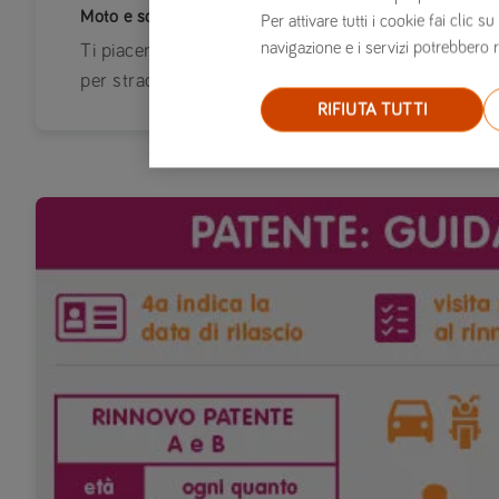
Moto e scooter 125 in autostrada
Per attivare tutti i cookie fai clic
navigazione e i servizi potrebbero r
Ti piacerebbe sfrecciare con la tua moto 125 sull
per strade secondarie? Forse, forse si può.
RIFIUTA TUTTI