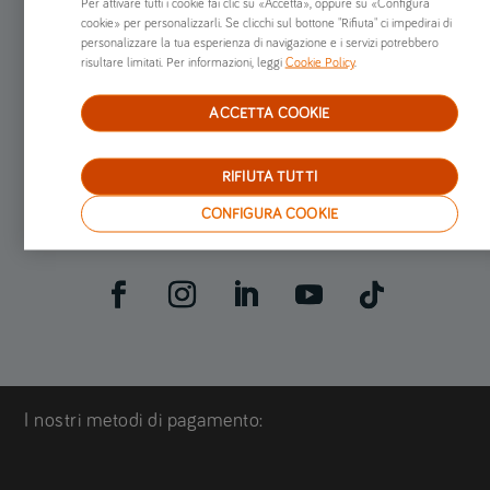
Per attivare tutti i cookie fai clic su «Accetta», oppure su «Configura
Preventivi online
cookie» per personalizzarli. Se clicchi sul bottone "Rifiuta" ci impedirai di
personalizzare la tua esperienza di navigazione e i servizi potrebbero
risultare limitati. Per informazioni, leggi
Cookie Policy
.
Chi siamo
ACCETTA COOKIE
Già clienti
RIFIUTA TUTTI
Altro
CONFIGURA COOKIE
I nostri metodi di pagamento: