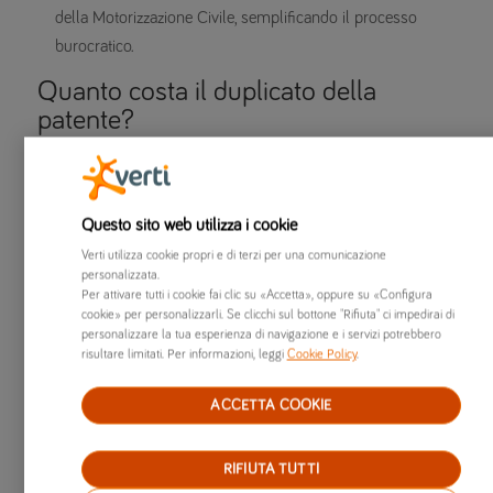
della Motorizzazione Civile, semplificando il processo
burocratico.
Quanto costa il duplicato della
patente?
Il costo per ottenere un duplicato della patente prevede:
imposta di bollo
di 16 euro
diritti della Motorizzazione
per 10,20 euro
Questo sito web utilizza i cookie
spese di spedizione
6,86 euro (se il duplicato viene
Verti utilizza cookie propri e di terzi per una comunicazione
spedito a domicilio)
personalizzata.
Per attivare tutti i cookie fai clic su «Accetta», oppure su «Configura
eventuale costo della visita medica
, se richiesta per
cookie» per personalizzarli. Se clicchi sul bottone "Rifiuta" ci impedirai di
deterioramento o scadenza prossima.
personalizzare la tua esperienza di navigazione e i servizi potrebbero
risultare limitati. Per informazioni, leggi
Cookie Policy
.
Quando la patente non è duplicabile?
ACCETTA COOKIE
La patente non è duplicabile nei seguenti casi:
se risulta
non presente negli archivi informatici della
RIFIUTA TUTTI
Motorizzazione