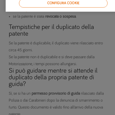
se la patente
è prossima alla scadenza
e richiede un
CONFIGURA COOKIE
rinnovo patente
con visita medica
se la patente è stata
revocata o sospesa
.
Tempistiche per il duplicato della
patente
Se la patente è duplicabile, il duplicato viene rilasciato entro
circa 45 giorni.
Se la patente non è duplicabile e si deve passare dalla
Motorizzazione, i tempi possono allungarsi.
Si può guidare mentre si attende il
duplicato della propria patente di
guida?
Sì, se si ha un
permesso provvisorio di guida
rilasciato dalla
Polizia o dai Carabinieri dopo la denuncia di smarrimento o
furto. Questo documento è valido fino all’arrivo della nuova
patente.