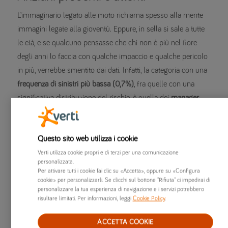
L’immaginario legato alle moto richiama spesso alla mente
immagini legate alla gioventù. Eppure, in sella si sale a tutte
le età, e se qualcuno pensasse che chi non è più nel fiore
degli anni lo faccia con qualche impaccio e qualche pericolo
in più, verrebbe smentito dai dati. Infatti, la categoria con una
frequenza di sinistri più bassa (0,7%)
, fra quelle con una
significativa distribuzione del rischio, è quella dei
manager
coniugati fra i 55 e i 59 anni
.
Ma già in questo caso si tratta di persone non più
Questo sito web utilizza i cookie
giovanissime, il dato sull’età aumenta ancora di più
scorrendo le posizioni immediatamente successive nella
Verti utilizza cookie propri e di terzi per una comunicazione
personalizzata.
graduatoria dei motociclisti che vanno meno spesso incontro
Per attivare tutti i cookie fai clic su «Accetta», oppure su «Configura
a sinistri. Infatti, al secondo posto a pari merito con una
cookie» per personalizzarli. Se clicchi sul bottone "Rifiuta" ci impedirai di
personalizzare la tua esperienza di navigazione e i servizi potrebbero
frequenza dell’1,1% troviamo i pensionati coniugati
da 70 a
risultare limitati. Per informazioni, leggi
Cookie Policy
.
74
e quelli con età
da 75 anni in su
. Ancora coniugati e
pensionati, seppure “baby” (da 60 a 64 anni), al quarto posto:
ACCETTA COOKIE