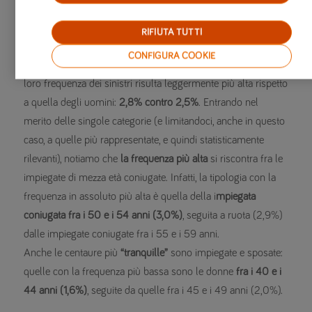
la loro frequenza sinistri è dell’1,2%.
RIFIUTA TUTTI
Donna al manubrio…
CONFIGURA COOKIE
Come si comportano, invece, le motocicliste? In generale, la
loro frequenza dei sinistri risulta leggermente più alta rispetto
a quella degli uomini:
2,8% contro 2,5%
. Entrando nel
merito delle singole categorie (e limitandoci, anche in questo
caso, a quelle più rappresentate, e quindi statisticamente
rilevanti), notiamo che
la frequenza più alta
si riscontra fra le
impiegate di mezza età coniugate. Infatti, la tipologia con la
frequenza in assoluto più alta è quella della i
mpiegata
coniugata fra i 50 e i 54 anni (3,0%)
, seguita a ruota (2,9%)
dalle impiegate coniugate fra i 55 e i 59 anni.
Anche le centaure più
“tranquille”
sono impiegate e sposate:
quelle con la frequenza più bassa sono le donne
fra i 40 e i
44 anni (1,6%)
, seguite da quelle fra i 45 e i 49 anni (2,0%).