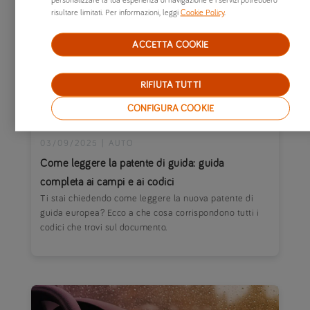
personalizzare la tua esperienza di navigazione e i servizi potrebbero
risultare limitati. Per informazioni, leggi
Cookie Policy
.
ACCETTA COOKIE
RIFIUTA TUTTI
CONFIGURA COOKIE
03/09/2025
|
AUTO
Come leggere la patente di guida: guida
completa ai campi e ai codici
Ti stai chiedendo come leggere la nuova patente di
guida europea? Ecco a che cosa corrispondono tutti i
codici che trovi sul documento.