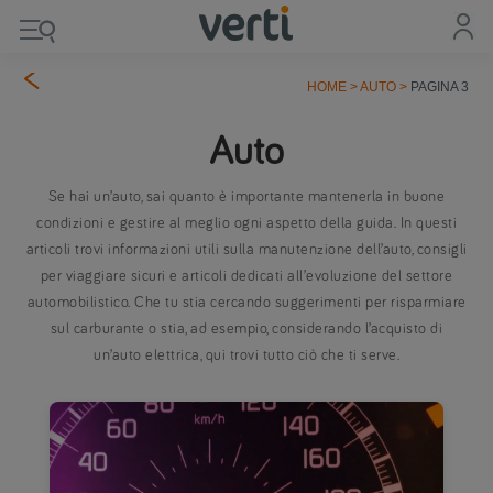
HOME
>
AUTO
>
PAGINA 3
Auto
Se hai un’auto, sai quanto è importante mantenerla in buone
condizioni e gestire al meglio ogni aspetto della guida. In questi
articoli trovi informazioni utili sulla manutenzione dell’auto, consigli
per viaggiare sicuri e articoli dedicati all’evoluzione del settore
automobilistico. Che tu stia cercando suggerimenti per risparmiare
sul carburante o stia, ad esempio, considerando l’acquisto di
un’auto elettrica, qui trovi tutto ciò che ti serve.