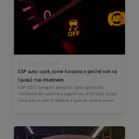
23/10/2025
|
AUTO
ESP auto: cos’è, come funziona e perché non va
(quasi) mai disattivato
ESP (ESC) spiegato semplice: spia, significato,
intervento del sistema e legami con ASR/ABS. Scopri
cosa fare in caso di allarme e quando tenerlo attivo.