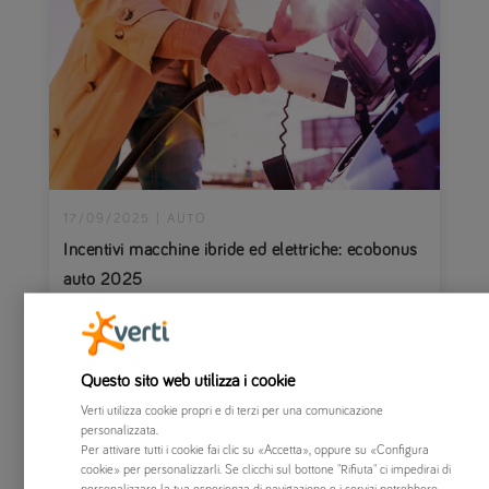
17/09/2025
|
AUTO
Incentivi macchine ibride ed elettriche: ecobonus
auto 2025
Gli incentivi auto 2025 per elettriche e ibride sono in
arrivo. Scopri tutti i bonus e gli sconti utili per
risparmiare sul cambio della tua vettura.
Questo sito web utilizza i cookie
Verti utilizza cookie propri e di terzi per una comunicazione
personalizzata.
Per attivare tutti i cookie fai clic su «Accetta», oppure su «Configura
cookie» per personalizzarli. Se clicchi sul bottone "Rifiuta" ci impedirai di