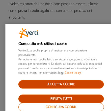
I video registrati da una dash cam possono essere utilizzati
come
prova in sede legale
, ma con alcune precisazioni
importanti.
Ecco cosa dice la legge: Secondo l’articolo 2712 del Codice
Civile, le riproduzioni fotografiche e cinematografiche
possono costituire prova, a meno che la controparte non ne
Questo sito web utilizza i cookie
contesti l’autenticità. Si tratta di una prova atipica, che può
Verti utilizza cookie propri e di terzi per una comunicazione
assumere peso rilevante se il filmato è chiaro, integro e non
personalizzata.
Per attivare tutti i cookie fai clic su «Accetta», oppure su «Configura
alterato.
cookie» per personalizzarli. Se clicchi sul bottone "Rifiuta" ci impedirai di
personalizzare la tua esperienza di navigazione e i servizi potrebbero
Per massimizzare il valore probatorio del filmato è
risultare limitati. Per informazioni, leggi
Cookie Policy
.
consigliabile:
ACCETTA COOKIE
conservare la registrazione
completa, senza tagli o
modifiche
RIFIUTA TUTTI
non alterare
in alcun modo il video originale
CONFIGURA COOKIE
presentare il file nella sua interezza, dalla scheda di