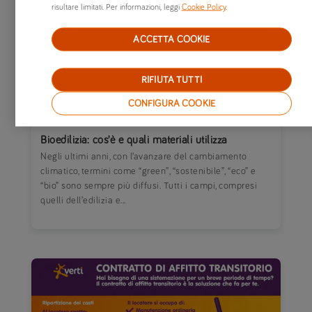
risultare limitati. Per informazioni, leggi
Cookie Policy
.
ACCETTA COOKIE
RIFIUTA TUTTI
CONFIGURA COOKIE
12/12/2022
|
CASA E FAMIGLIA
Bioedilizia: cos’è e quali materiali utilizza
Negli ultimi anni, con l’avanzare del cambiamento
climatico, termini come “green”, “sostenibile”, “eco” e
“bio” sono sempre più diffusi. Tutti i campi, compresi
quelli dell’edilizia e...