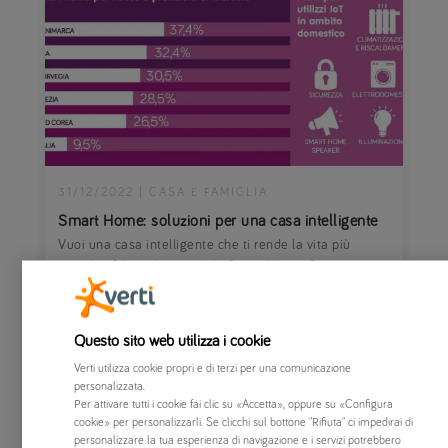
31/12/2022
|
CASA E FAMIGLIA
Smart Home: soluzioni per una casa intelligente
Vuoi una casa intelligente che ti rende la vita più
semplice? La soluzione è la Smart Home. Scopri come
è facile portare la tecnologia a casa tua.
Questo sito web utilizza i cookie
Verti utilizza cookie propri e di terzi per una comunicazione
personalizzata.
Per attivare tutti i cookie fai clic su «Accetta», oppure su «Configura
cookie» per personalizzarli. Se clicchi sul bottone "Rifiuta" ci impedirai di
personalizzare la tua esperienza di navigazione e i servizi potrebbero