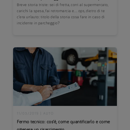
Breve storia triste: sei di fretta, corri al supermercato,
carichi la spesa, fai retromarcia e… ops, dietro di te
c’era un’auto: titolo della storia cosa fare in caso di
incidente in parcheggio?
11/03/2019
|
AUTO
Fermo tecnico: cos’è, come quantificarlo e come
ottenere un risarcimento