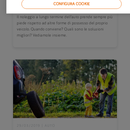
03/04/2019
|
AUTO
CONFIGURA COOKIE
Noleggio auto a lungo termine: conviene ancora?
Il noleggio a lungo termine dell’auto prende sempre più
piede rispetto ad altre forme di possesso del proprio
veicolo. Quando conviene? Quali sono le soluzioni
migliori? Vediamole insieme.
29/03/2019
|
AUTO