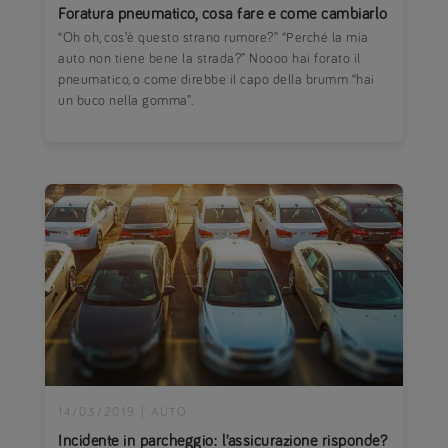
Foratura pneumatico, cosa fare e come cambiarlo
“Oh oh, cos’è questo strano rumore?” “Perché la mia
auto non tiene bene la strada?” Noooo hai forato il
pneumatico, o come direbbe il capo della brumm “hai
un buco nella gomma”.
14/03/2019
|
AUTO
Incidente in parcheggio: l’assicurazione risponde?