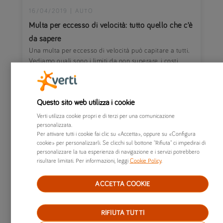
16/04/2019
|
AUTO
Multa per eccesso di velocità: tutto quello che c’è
da sapere
Una multa per eccesso di velocità può capitare a tutti.
Vediamo quali sono i limiti da non superare, i costi
delle multe e come fare eventualmente ricorso.
Questo sito web utilizza i cookie
Verti utilizza cookie propri e di terzi per una comunicazione
personalizzata.
Per attivare tutti i cookie fai clic su «Accetta», oppure su «Configura
cookie» per personalizzarli. Se clicchi sul bottone "Rifiuta" ci impedirai di
personalizzare la tua esperienza di navigazione e i servizi potrebbero
risultare limitati. Per informazioni, leggi
Cookie Policy
.
ACCETTA COOKIE
RIFIUTA TUTTI