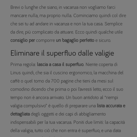
Brevi o lunghe che siano, in vacanza non vogliamo farci
mancare nulla, ma proprio nulla. Cominciamo quindi col dire
che sei tu ad andare in vacanza e non la tua casa. Semplice
da dire, più complicato da attuare. Ecco quindi qualche utile
consiglio per
comporre
un bagaglio perfetto
e sicuro.
Eliminare il superfluo dalle valigie
Prima regola:
lascia a casa il superfluo
. Niente coperta di
Linus quindi, che sia il cuscino ergonomico, la macchina del
caffè o quel tomo da 700 pagine che tieni da mesi sul
comodino dicendo che prima o poi l’avresti letto, ecco il suo
tempo non è ancora arrivato. Un buon antidoto al “riempi
valigia compulsivo” è quello di preparare una
lista accurata e
dettagliata
degli oggetti e dei capi di abbigliamento
indispensabili per la tua vacanza. Poniti due limiti: la capacità
della valigia, tutto ciò che non entra è superfluo, e una data