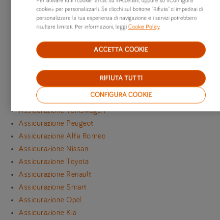
Per attivare tutti i cookie fai clic su «Accetta», oppure su «Configura
Assicurazione Fiat
cookie» per personalizzarli. Se clicchi sul bottone "Rifiuta" ci impedirai di
personalizzare la tua esperienza di navigazione e i servizi potrebbero
Assicurazione Audi
risultare limitati. Per informazioni, leggi
Cookie Policy
.
Assicurazione Citroën
Assicurazione Ford
ACCETTA COOKIE
Assicurazione Jeep
Assicurazione Lancia
RIFIUTA TUTTI
Assicurazione Mercedes-Benz
CONFIGURA COOKIE
Assicurazione Dacia
Assicurazione Volkswagen
Assicurazione Peugeot
Assicurazione Alfa Romeo
Assicurazione Nissan
Assicurazione Toyota
Assicurazione Renault
Assicurazione Smart
Assicurazione Opel
Assicurazione Kia