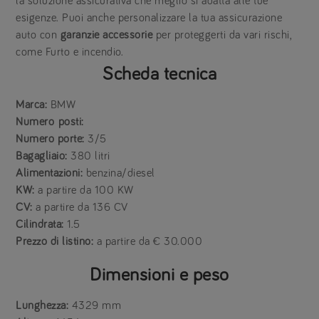
la soluzione assicurativa che meglio si adatta alle tue
esigenze. Puoi anche personalizzare la tua assicurazione
auto con
garanzie accessorie
per proteggerti da vari rischi,
come Furto e incendio.
Scheda tecnica
Marca:
BMW
Numero
posti:
Numero porte:
3/5
Bagagliaio:
380 litri
Alimentazioni:
benzina/diesel
KW:
a partire da 100 KW
CV:
a partire da 136 CV
Cilindrata:
1.5
Prezzo di listino:
a partire da € 30.000
Dimensioni e peso
Lunghezza:
4329 mm