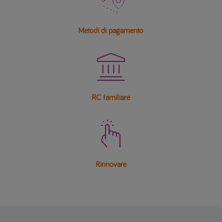
Metodi di pagamento

RC familiare

Rinnovare