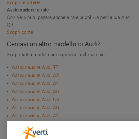
Scopri le offerte
Assicurazione a rate
Con Verti puoi pagare anche a rate la polizza per la tua Audi
Q3.
Scopri come
Cercavi un altro modello di Audi?
Scopri tutti i modelli più apprezzati del marchio:
Assicurazione Audi TT
Assicurazione Audi A3
Assicurazione Audi A4
Assicurazione Audi A5
Assicurazione Audi Q5
Assicurazione Audi A6
Assicurazione Audi A1
Assicurazione Audi Q2
Assicurazione Audi Q8