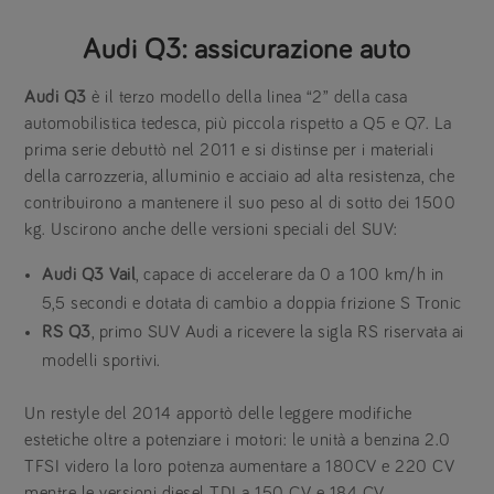
Audi Q3: assicurazione auto
Audi Q3
è il terzo modello della linea “2” della casa
automobilistica tedesca, più piccola rispetto a Q5 e Q7. La
prima serie debuttò nel 2011 e si distinse per i materiali
della carrozzeria, alluminio e acciaio ad alta resistenza, che
contribuirono a mantenere il suo peso al di sotto dei 1500
kg. Uscirono anche delle versioni speciali del SUV:
Audi Q3 Vail
, capace di accelerare da 0 a 100 km/h in
5,5 secondi e dotata di cambio a doppia frizione S Tronic
RS Q3
, primo SUV Audi a ricevere la sigla RS riservata ai
modelli sportivi.
Un restyle del 2014 apportò delle leggere modifiche
estetiche oltre a potenziare i motori: le unità a benzina 2.0
TFSI videro la loro potenza aumentare a 180CV e 220 CV
mentre le versioni diesel TDI a 150 CV e 184 CV.