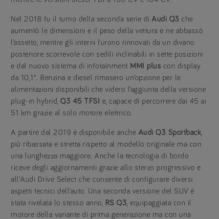
Nel 2018 fu il turno della seconda serie di
Audi Q3
che
aumentò le dimensioni e il peso della vettura e ne abbassò
l’assetto, mentre gli interni furono rinnovati da un divano
posteriore scorrevole con sedili inclinabili in sette posizioni
e dal nuovo sistema di infotainment
MMI
plus
con display
da 10,1”. Benzina e diesel rimasero un’opzione per le
alimentazioni disponibili che videro l’aggiunta della versione
plug-in hybrid,
Q3 45 TFSI
e, capace di percorrere dai 45 ai
51 km grazie al solo motore elettrico.
A partire dal 2019 è disponibile anche
Audi Q3 Sportback
,
più ribassata e stretta rispetto al modello originale ma con
una lunghezza maggiore. Anche la tecnologia di bordo
riceve degli aggiornamenti grazie allo sterzo progressivo e
all’Audi Drive Select che consente di configurare diversi
aspetti tecnici dell’auto. Una seconda versione del SUV è
stata rivelata lo stesso anno,
RS Q3
, equipaggiata con il
motore della variante di prima generazione ma con una