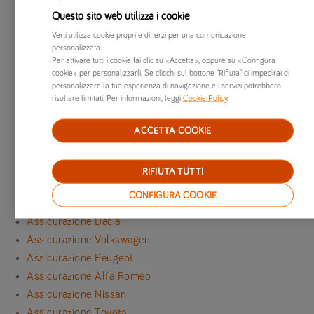
Assicurazione Audi R8
Questo sito web utilizza i cookie
Stai cercando un marchio diverso?
Verti utilizza cookie propri e di terzi per una comunicazione
personalizzata.
Scopri i marchi di auto più famosi e i loro modelli:
Per attivare tutti i cookie fai clic su «Accetta», oppure su «Configura
cookie» per personalizzarli. Se clicchi sul bottone "Rifiuta" ci impedirai di
tutti i marchi
personalizzare la tua esperienza di navigazione e i servizi potrebbero
Assicurazione Fiat
risultare limitati. Per informazioni, leggi
Cookie Policy
.
Assicurazione Citroën
Assicurazione Ford
ACCETTA COOKIE
Assicurazione Jeep
Assicurazione Lancia
RIFIUTA TUTTI
Assicurazione Mercedes-Benz
CONFIGURA COOKIE
Assicurazione BMW
Assicurazione Dacia
Assicurazione Volkswagen
Assicurazione Peugeot
Assicurazione Alfa Romeo
Assicurazione Nissan
Assicurazione Toyota