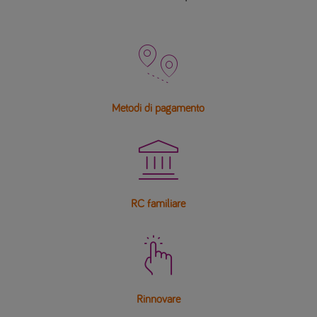

Metodi di pagamento

RC familiare

Rinnovare