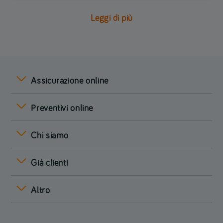
Leggi di più
Assicurazione online
Preventivi online
Chi siamo
Già clienti
Altro