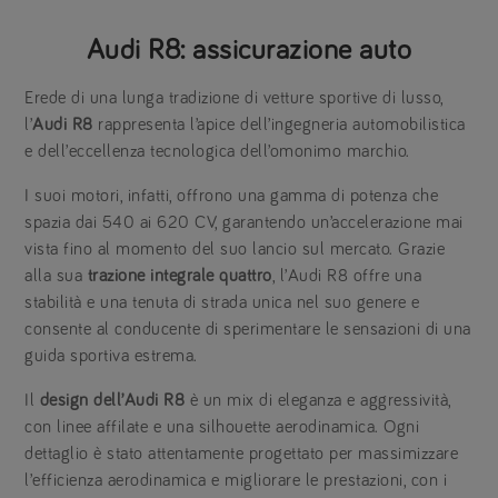
Audi R8: assicurazione auto
Erede di una lunga tradizione di vetture sportive di lusso,
l’
Audi R8
rappresenta l’apice dell’ingegneria automobilistica
e dell’eccellenza tecnologica dell’omonimo marchio.
I suoi motori, infatti, offrono una gamma di potenza che
spazia dai 540 ai 620 CV, garantendo un’accelerazione mai
vista fino al momento del suo lancio sul mercato. Grazie
alla sua
trazione integrale quattro
, l’Audi R8 offre una
stabilità e una tenuta di strada unica nel suo genere e
consente al conducente di sperimentare le sensazioni di una
guida sportiva estrema.
Il
design dell’Audi R8
è un mix di eleganza e aggressività,
con linee affilate e una silhouette aerodinamica. Ogni
dettaglio è stato attentamente progettato per massimizzare
l’efficienza aerodinamica e migliorare le prestazioni, con i