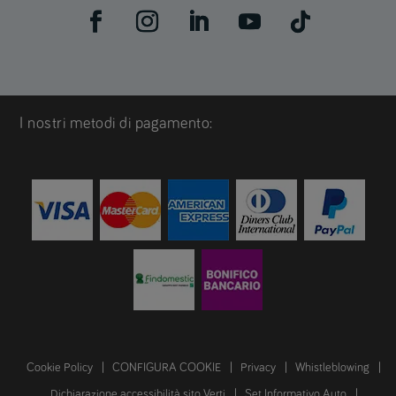
I nostri metodi di pagamento:
Cookie Policy
CONFIGURA COOKIE
Privacy
Whistleblowing
Dichiarazione accessibilità sito Verti
Set Informativo Auto