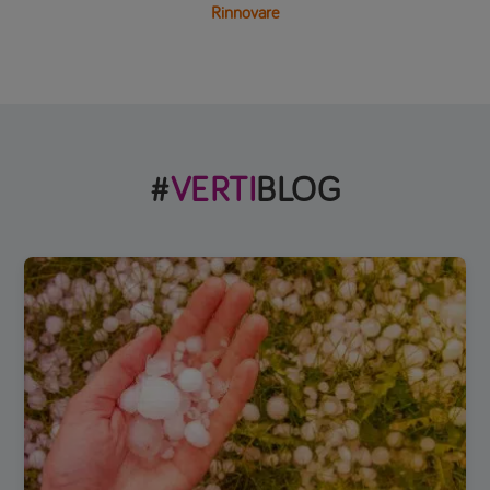
Rinnovare
#
VERTI
BLOG