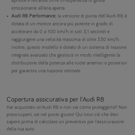
apribile e retrattile offre un’esperienza di guida
emozionante all’aria aperta
Audi R8 Performance
, la versione di punta dell’Audi R8, è
dotata di un motore ancora più potente in grado di
accelerare da 0 a 100 km/h in soli 3,1 secondi e
raggiungere una velocità massima di oltre 330 km/h.
Inoltre, questo modello è dotato di un sistema di trazione
integrale avanzato che gestisce in modo intelligente la
distribuzione della potenza alle ruote anteriori e posteriori
per garantire una trazione ottimale.
Copertura assicurativa per l’Audi R8
Hai acquistato un’Audi R8 e non sai come proteggerla? Non
preoccuparti, sei nel posto giusto! Qui trovi ciò che devi
sapere prima di calcolare un preventivo per l’assicurazione
della tua auto.