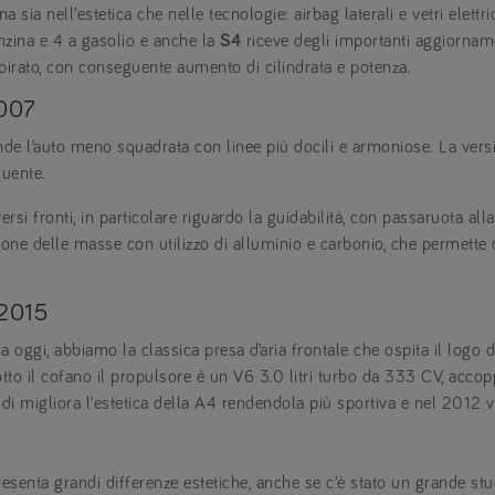
a sia nell’estetica che nelle tecnologie: airbag laterali e vetri elettr
nzina e 4 a gasolio e anche la
S4
riceve degli importanti aggiorname
spirato, con conseguente aumento di cilindrata e potenza.
2007
ende l’auto meno squadrata con linee più docili e armoniose. La ver
guente.
ersi fronti, in particolare riguardo la guidabilità, con passaruota alla
ione delle masse con utilizzo di alluminio e carbonio, che permette
-2015
a oggi, abbiamo la classica presa d’aria frontale che ospita il logo
otto il cofano il propulsore è un V6 3.0 litri turbo da 333 CV, acc
udi migliora l’estetica della A4 rendendola più sportiva e nel 2012 v
resenta grandi differenze estetiche, anche se c’è stato un grande stu