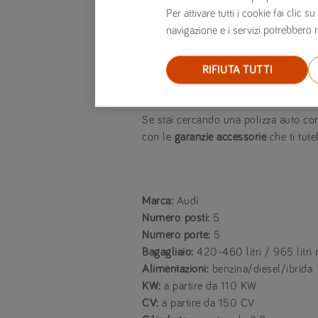
A4 allroad
quattro
propone un desig
Per attivare tutti i cookie fai clic
navigazione e i servizi potrebbero r
superiore a quella del modello base
RS4 Avant
, sviluppata dalla divis
litri in grado di erogare 450 CV. A
RIFIUTA TUTTI
visivo.
Se stai cercando una polizza auto con
con le
garanzie accessorie
che ti tute
Marca:
Audi
Numero
posti:
5
Numero porte:
5
Bagagliaio:
420-460 litri / 965 litri r
Alimentazioni:
benzina/diesel/ibrida
KW:
a partire da 110 KW
CV:
a partire da 150 CV