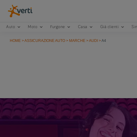
Auto
Moto
Furgone
Casa
Già clienti
Sin
HOME
>
ASSICURAZIONE AUTO
>
MARCHE
>
AUDI
>
A4