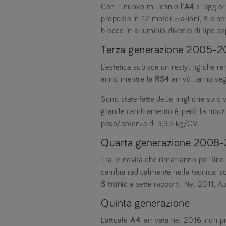
Con il nuovo millennio l’
A4
si aggiorn
proposta in 12 motorizzazioni, 8 a be
blocco in alluminio diventa di tipo a
Terza generazione 2005-
L’estetica subisce un restyling che r
anno, mentre la
RS4
arrivò l’anno se
Sono state fatte delle migliorie su div
grande cambiamento è, però, la riduz
peso/potenza di 3,93 kg/CV.
Quarta generazione 2008
Tra le novità che rimarranno poi fino 
cambia radicalmente nella tecnica: s
S tronic
a sette rapporti. Nel 2011, A
Quinta generazione
L’attuale
A4
, arrivata nel 2016, non p