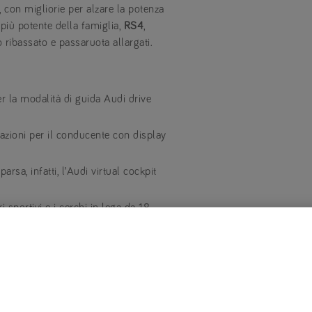
con migliorie per alzare la potenza
più potente della famiglia,
RS4
,
 ribassato e passaruota allargati.
er la modalità di guida Audi drive
mazioni per il conducente con display
rsa, infatti, l’Audi virtual cockpit
i sportivi e i cerchi in lega da 18
i 170 CV e la riduzione delle