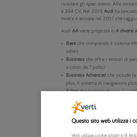
rivisitare gli spazi interni. Alle versi
a 354 CV. Nel 2019
Audi
ha lanciat
invece è arrivata nel 2017, che raggi
Audi
A4
viene proposta in
4 diversi 
Base
che comprende il sistema MMI 
select
Business
che offre i sensori di par
a colori da 7 pollici
Business Advanced
che include la 
plus, il sistema di navigazione plu
S line
che propone di serie il caratte
pollici.
La
gamma A4
viene completata a list
Questo sito web utilizza i c
A4 Avant g-tron
è dotata di un mot
emissioni di CO2
Verti utilizza cookie propri e di t