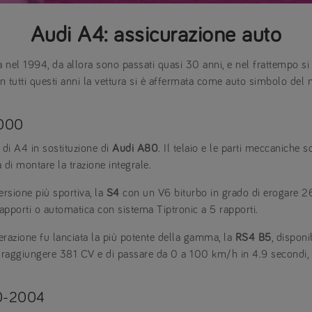
Audi A4: assicurazione auto
 nel 1994, da allora sono passati quasi 30 anni, e nel frattempo si 
In tutti questi anni la vettura si è affermata come auto simbolo del
2000
 di A4 in sostituzione di
Audi A80
. Il telaio e le parti meccaniche 
à di montare la trazione integrale.
rsione più sportiva, la
S4
con un V6 biturbo in grado di erogare 2
apporti o automatica con sistema Tiptronic a 5 rapporti.
razione fu lanciata la più potente della gamma, la
RS4 B5
, dispon
i raggiungere 381 CV e di passare da 0 a 100 km/h in 4.9 secondi
00-2004