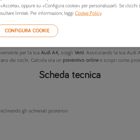
n esterno da offroad con l’inserimento di paracolpi in plastica e un
 su «Accetta», oppure su «Configura cookie» per personalizzarli. Se clicchi 
isultare limitati. Per informazioni, leggi
Cookie Policy
.
, grazie alle sospensioni allroad di serie
ione RennSport, è la vettura più potente della gamma A4 grazie al 
 questo si aggiungono diversi elementi di design specifici che ne au
CONFIGURA COOKIE
veniente per la tua
Audi A4,
scegli
Verti
. Assicurando la tua Audi A
lano dai rischi. Calcola ora un
preventivo online
e scopri come prote
Scheda tecnica
eclinando gli schienali posteriori