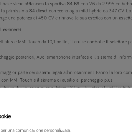
oni base viene affiancata la sportiva
S4 B9
con V6 da 2.995 cc turbo, 
o la primissima
S4 diesel
con tecnologia mild hybrid da 347 CV. La 
unge una potenza di 450 CV e rinnova la sua estetica con un assetto
allestimenti
:
plus e MMI Touch da 10,1 pollici, il cruise control e il selettore p
cheggio posteriori, Audi smartphone interface e il sistema di infor
maggior parte dei sistemi legati all’infotainment. Fanno la loro compa
s con MMI Touch e il sistema di ausilio al parcheggio plus
ristico design esterno con dettagli S line, l’assetto e i sedili anterior
ino da dei modelli aggiuntivi:
ookie
ore TFSI da 2 litri a metano che garantisce una potenza massima d
erzi per una comunicazione personalizzata.