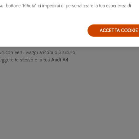
’altezza da terra di 35 millimetri
sul bottone "Rifiuta" ci impedirai di personalizzare la tua esperienza di
propulsore a benzina V6 TFSI da 2,9
mentano la sportività e l’impatto
ACCETTA COOKIE
4 con Verti, viaggi ancora più sicuro
ggere te stesso e la tua
Audi A4
.