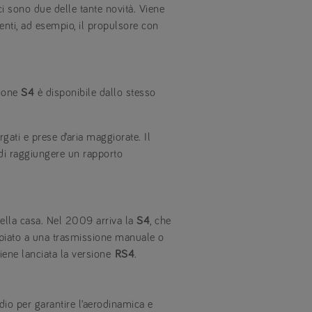
ici sono due delle tante novità. Viene
nti, ad esempio, il propulsore con
sione
S4
è disponibile dallo stesso
rgati e prese d’aria maggiorate. Il
 di raggiungere un rapporto
 della casa. Nel 2009 arriva la
S4
, che
oppiato a una trasmissione manuale o
iene lanciata la versione
RS4
.
dio per garantire l’aerodinamica e