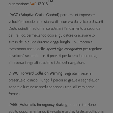
TM
automazione
SAE
J3016
.
L’
ACC
(
Adaptive Cruise Control
) permette di impostare
velocità di crociera e distanza di sicurezza dal veicolo davanti.
L’auto quindi in automatico adatterà l’andamento a seconda
del traffico, permettendo così al guidatore di alleviare lo
stress della guida durante viaggi lunghi. I più recenti si
avvarranno anche dello
speed sign recognition
, per regolare
la velocità secondo i limiti previsti per la strada percorsa,
attraverso i segnali stradali e i dati del navigatore.
L’
FWC
(
Forward Collision Warning
) segnala invece la
presenza di ostacoli lungo il percorso grazie a segnalazioni
sonore e luminose predisponendo i freni all’imminente
frenata.
L’
AEB
(
Automatic Emergency Braking
) entra in funzione
subito dopo, rallentando il veicolo e la gravità della collisione,