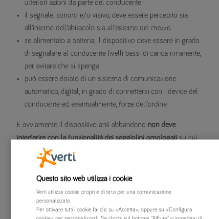
ulteriori azioni da parte del conducente
il segnale, sonoro e/o visivo, deve essere percepito sia
all’interno dell’abitacolo sia all’esterno del mezzo.
se alimentato a batteria, il dispositivo deve essere in grado
di segnalare al conducente livelli bassi di carica rimanente,
per evitare che si spenga
può essere dotato di un sistema di comunicazione
automatico, digital, in grado di connettersi con i device del
conducente ed, eventualmente, forze dell’ordine
E ovviamente il dispositivo anti abbandono
non deve
interferire con la funzionalità dei seggiolini omologati
su cui
viene installato.
Per quanto riguarda le
caratteristiche tecniche
, la normativa
non entra nel dettaglio. In commercio possiamo quindi
Questo sito web utilizza i cookie
trovare:
Verti utilizza cookie propri e di terzi per una comunicazione
personalizzata.
Per attivare tutti i cookie fai clic su «Accetta», oppure su «Configura
dispositivi composti di una o più parti
cookie» per personalizzarli. Se clicchi sul bottone "Rifiuta" ci impedirai di