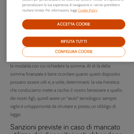
dispositivi che si integrano al seggiolino già in uso
personalizzare la tua esperienza di navigazione e i servizi potrebbero
dispositivi integrati all’auto
risultare limitati. Per informazioni, leggi
Cookie Policy
.
essere indipendente sia dal seggiolino sia dal veicolo
ACCETTA COOKIE
Incentivi per dispositivi anti
abbandono
RIFIUTA TUTTI
Nel decreto è previsto un contributo
fino a 30 euro
per
CONFIGURA COOKIE
l’acquisto di dispositivi anti abbandono, rimangono da definire
le modalità con cui richiedere la somma. Al di là della
somma finanziata è bene ricordare quanto questi dispositivi
possano essere utili e, a volte, determinanti: la vita frenetica
che conduciamo mette a rischio il nostro benessere e quello
dei nostri figli, quindi avere un “aiuto” tecnologico sempre
vigile è un’opportunità da sfruttare e, presto, un obbligo di
legge.
Sanzioni previste in caso di mancato