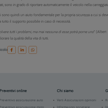
zati, sono in grado di riportare automaticamente il veicolo nella carreggiat
nni sono quindi un aiuto fondamentale per la propria sicurezza a cui si dev
 tutto il supporto possibile in caso di necessità.
olvere tutti i problemi, ma mai nessuna di esse potrà porne uno
” (Albert
rare la qualità della vita di tutti.
ticolo
Preventivi online
Chi siamo
G
Preventivo assicurazione auto
Verti Assicurazioni opinioni
R
Preventivo assicurazione moto
Informazioni societarie
I