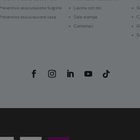
Preventivo assicurazione furgone
Lavora con noi
S
Preventivo assicurazione casa
Sala stampa
C
Contattaci
G
S