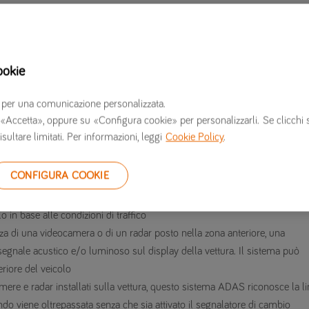
 e ciclisti
ookie
erzi per una comunicazione personalizzata.
 su «Accetta», oppure su «Configura cookie» per personalizzarli. Se clicchi 
isultare limitati. Per informazioni, leggi
Cookie Policy
.
 nonostante non esista ancora alcun obbligo, la maggior parte delle
vettu
ali “assistenti alla guida”
. Ecco qualche esempio:
CONFIGURA COOKIE
e permette di impostare la velocità di crociera del veicolo; una sorta di
 in base alle condizioni di traffico
nza di una videocamera o di un radar posto nella zona anteriore, una
 segnale acustico e/o luminoso sul display della vettura. Il sistema può
eriore del veicolo
mere e radar installati sulla vettura, questo sistema ADAS riconosce la l
do viene oltrepassata senza che sia attivato il segnalatore di cambio