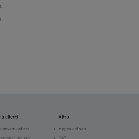
a.
e
ià clienti
Altro
innovare polizza
Mappa del sito
n corso di polizza
FAQ