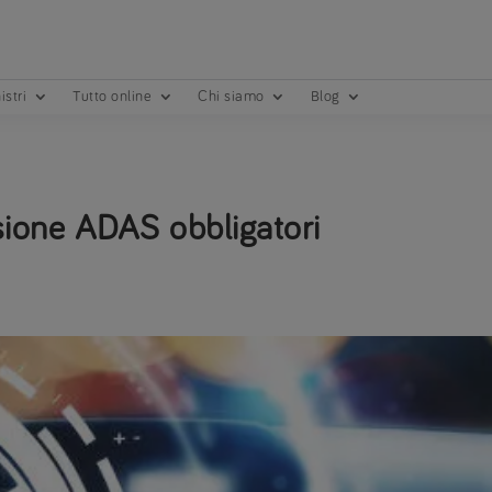
istri
Tutto online
Chi siamo
Blog
isione ADAS obbligatori