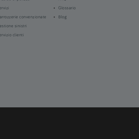
ervizi
Glossario
arrozzerie convenzionate
Blog
estione sinistri
ervizio clienti