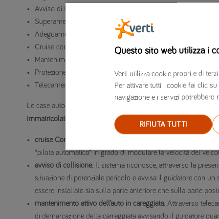
Avviso di frenata di emergenza
Superamento crash test per protezione passeggeri anteriori
Adeguamento della superficie di impatto per la testa di pedoni
Cruise control adattivo
Questo sito web utilizza i c
Mantenimento attivo dell’auto in carreggiata
Protezione occupanti in caso di impatto laterale
Verti utilizza cookie propri e di t
Telecamera di retromarcia o sensori di prossimità.
Per attivare tutti i cookie fai clic
navigazione e i servizi potrebbero r
Le case automobilistiche stanno andando in questa direzione e,
immatricolate recentemente hanno in dotazione alcuni dei princip
RIFIUTA TUTTI
cruise Control adattivo.
Si tratta di un sistema di sicurezza ch
“pilota automatico” in grado di modulare la velocità del veicolo
avviso di collisione.
Il sistema riconosce, attraverso la prese
situazione di potenziale pericolo e avvisa il guidatore con un
essere installato sia sulla parte anteriore che sulla parte post
mantenimento attivo dell’auto in careggiata.
Attraverso teleca
di demarcazione della carreggiata avvisando il guidatore quan