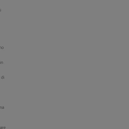
i
ono
in
 di
ima
tare