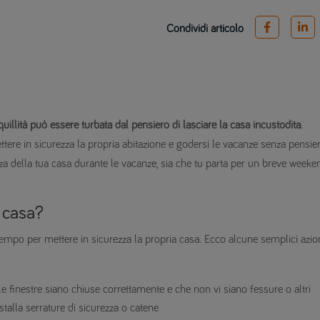
Condividi articolo
uillità può essere turbata dal pensiero di lasciare la casa incustodita
.
ere in sicurezza la propria abitazione e godersi le vacanze senza pensier
rezza della tua casa durante le vacanze, sia che tu parta per un breve weeke
 casa?
 tempo per mettere in sicurezza la propria casa. Ecco alcune semplici azio
e le finestre siano chiuse correttamente e che non vi siano fessure o altri
stalla serrature di sicurezza o catene