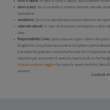
furto e rapina
. In caso di furto o rapina, l’assicurazione rimbo
danni a terzi
. Se un incendio o un’altra calamità naturale doves
riparazione
vandalismi
. Se la tua casa dovesse essere vittima di atti vanda
calamità naturali
. In caso di terremoto, inondazione o altre cal
casa
Responsabilità Civile
. L’assicurazione copre i danni che puoi i
Scegliendo una polizza assicurativa completa e personalizzat
è protetta da qualsiasi imprevisto.Ricorda che è importante le
stipularla per assicurarti di avere la copertura di cui hai biso
un’assicurazione viaggio
che copra le spese mediche, l’annulla
vacanze.
Condividi ar