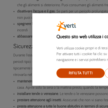
che gli alimenti si deteriorino. Puoi consumare gli alimenti fr
disattivare l’acqua e il gas
. Se parti per un periodo prolungato, 
non puoi disattivarli completamente, chiudi almeno i rubinetti 
spegnere le luci e gli elettrodomestici
. Spegni tutte le luci e
incendi
Questo sito web utilizza i c
abbassare le tapparelle
. Abbassare le tapparelle aiuta a tenere
Sicurezza casa in estate
Verti utilizza cookie propri e di t
Per attivare tutti i cookie fai clic
Durante l’estate, ci sono alcune precauzioni aggiuntive che puoi pr
navigazione e i servizi potrebbero r
periodi tipici delle ferie, le case e gli appartamenti di città sono
tipicamente si fanno viaggi più lunghi ed è necessario fare atte
RIFIUTA TUTTI
ritrovarla nelle migliori condizioni. Quindi ti consigliamo di:
mantenere le finestre chiuse durante il giorno
. Se possibile, 
casa. Aprile solo la sera o la mattina presto, quando la tempe
installare tende o veneziane
. Le tende o le veneziane possono
prestare attenzione agli insetti
. Assicurati che non vi siano fes
presta attenzione a tutte le buone abitudini in termini di sicur