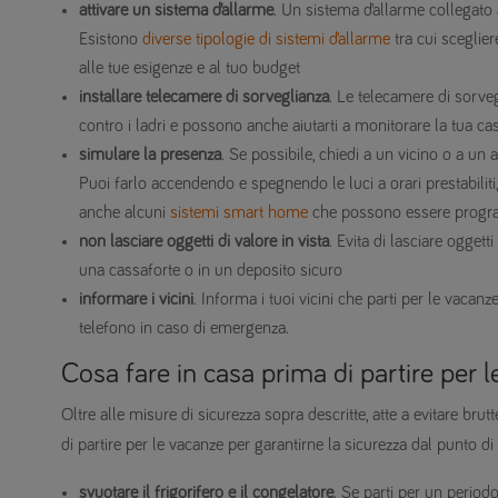
attivare un sistema d’allarme
. Un sistema d’allarme collegato 
Esistono
diverse tipologie di sistemi d’allarme
tra cui sceglier
alle tue esigenze e al tuo budget
installare telecamere di sorveglianza
. Le telecamere di sorveg
contro i ladri e possono anche aiutarti a monitorare la tua c
simulare la presenza
. Se possibile, chiedi a un vicino o a un
Puoi farlo accendendo e spegnendo le luci a orari prestabiliti,
anche alcuni
sistemi smart home
che possono essere progr
non lasciare oggetti di valore in vista
. Evita di lasciare oggetti
una cassaforte o in un deposito sicuro
informare i vicini
. Informa i tuoi vicini che parti per le vacanz
telefono in caso di emergenza.
Cosa fare in casa prima di partire per 
Oltre alle misure di sicurezza sopra descritte, atte a evitare bru
di partire per le vacanze per garantirne la sicurezza dal punto di 
svuotare il frigorifero e il congelatore
. Se parti per un periodo