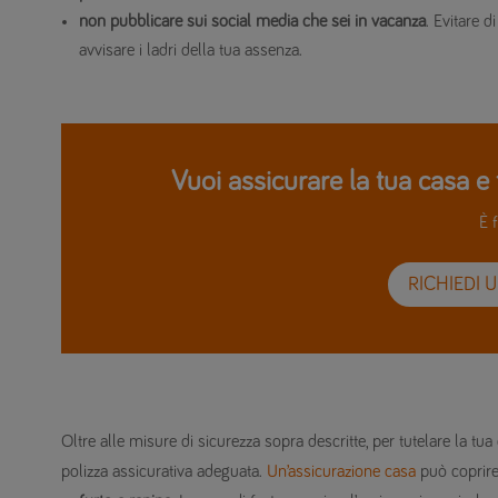
non pubblicare sui social media che sei in vacanza
. Evitare 
avvisare i ladri della tua assenza.
Vuoi assicurare la tua casa e 
È f
RICHIEDI 
Oltre alle misure di sicurezza sopra descritte, per tutelare la tu
polizza assicurativa adeguata.
Un’assicurazione casa
può coprire 