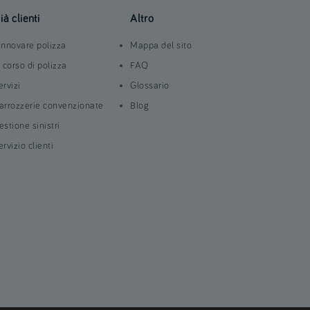
ià clienti
Altro
innovare polizza
Mappa del sito
n corso di polizza
FAQ
ervizi
Glossario
arrozzerie convenzionate
Blog
estione sinistri
ervizio clienti