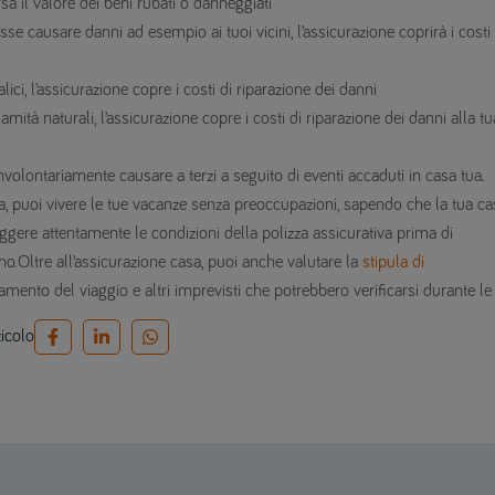
rsa il valore dei beni rubati o danneggiati
se causare danni ad esempio ai tuoi vicini, l’assicurazione coprirà i costi 
lici, l’assicurazione copre i costi di riparazione dei danni
amità naturali, l’assicurazione copre i costi di riparazione dei danni alla tu
nvolontariamente causare a terzi a seguito di eventi accaduti in casa tua.
a, puoi vivere le tue vacanze senza preoccupazioni, sapendo che la tua ca
ggere attentamente le condizioni della polizza assicurativa prima di
gno.Oltre all’assicurazione casa, puoi anche valutare la
stipula di
mento del viaggio e altri imprevisti che potrebbero verificarsi durante le
ticolo