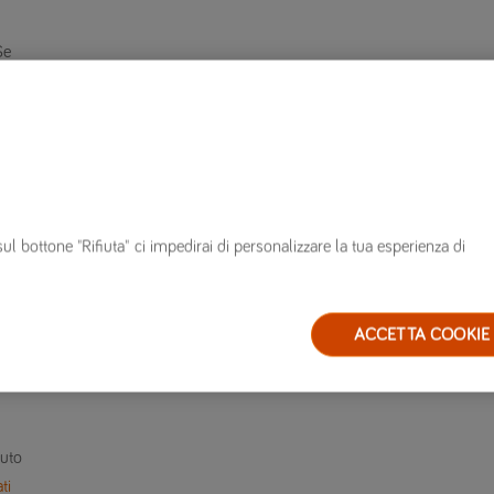
Se
ali
sul bottone "Rifiuta" ci impedirai di personalizzare la tua esperienza di
i
ACCETTA COOKIE
n
iuto
ti