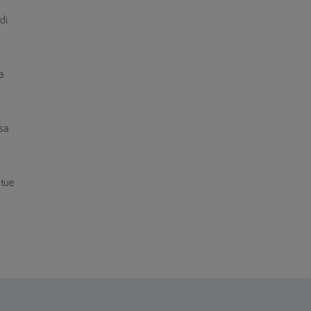
di
a
sa
 tue