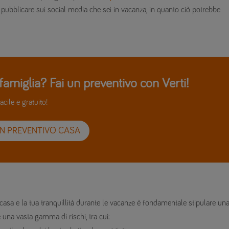
di pubblicare sui social media che sei in vacanza, in quanto ciò potrebbe
famiglia? Fai un preventivo con Verti!
acile e gratuito!
UN PREVENTIVO CASA
a casa e la tua tranquillità durante le vacanze è fondamentale stipulare un
una vasta gamma di rischi, tra cui: