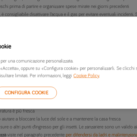
eschi prima di partire e organizzare spese mirate nei giorni precedenti
è consigliabile disattivare l’acqua e il gas per evitare eventuali incidenti. 
principali e le valvole del gas
 gli elettrodomestici che non usi per risparmiare energia e prevenire eventu
ookie
 la casa fresca in estate oltre che a proteggerla dai ladri.
erzi per una comunicazione personalizzata.
 su «Accetta», oppure su «Configura cookie» per personalizzarli. Se clicchi 
endere per la sicurezza della tua casa. L’estate, infatti, soprattutto nei
isultare limitati. Per informazioni, leggi
Cookie Policy
.
 prese particolarmente di mira dai malintenzionati. Inoltre, è il periodo in cu
nzione anche alle condizioni atmosferiche per poter fare ritorno a casa e
CONFIGURA COOKIE
mantieni le finestre chiuse durante il giorno per evitare che il caldo entri i
ratura è più fresca
 aiutare a bloccare la luce del sole e a mantenere la casa fresca
sure o altri punti d’ingresso per gli insetti. Le zanzariere sono un valido a
ezza
viste nel paragrafo precedente
per difendersi da ladri e malintenziona