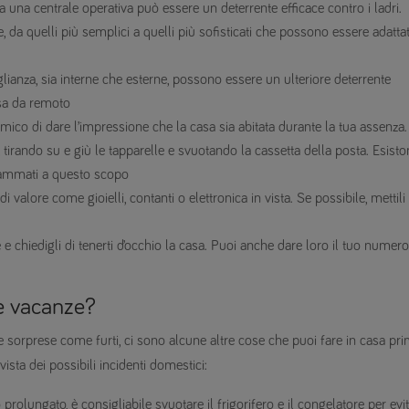
a una centrale operativa può essere un deterrente efficace contro i ladri.
e, da quelli più semplici a quelli più sofisticati che possono essere adattat
lianza, sia interne che esterne, possono essere un ulteriore deterrente
asa da remoto
 amico di dare l’impressione che la casa sia abitata durante la tua assenza.
 tirando su e giù le tapparelle e svuotando la cassetta della posta. Esist
ammati a questo scopo
 di valore come gioielli, contanti o elettronica in vista. Se possibile, mettili 
e e chiedigli di tenerti d’occhio la casa. Puoi anche dare loro il tuo numero
le vacanze?
tte sorprese come furti, ci sono alcune altre cose che puoi fare in casa pr
vista dei possibili incidenti domestici:
 prolungato, è consigliabile svuotare il frigorifero e il congelatore per evi