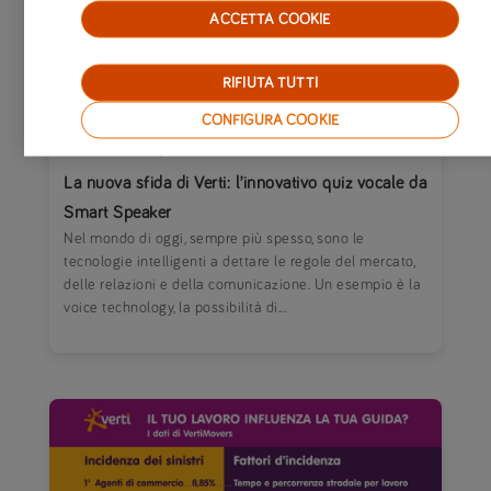
ACCETTA COOKIE
RIFIUTA TUTTI
CONFIGURA COOKIE
22/09/2020
|
MONDO VERTI
La nuova sfida di Verti: l’innovativo quiz vocale da
Smart Speaker
Nel mondo di oggi, sempre più spesso, sono le
tecnologie intelligenti a dettare le regole del mercato,
delle relazioni e della comunicazione. Un esempio è la
voice technology, la possibilità di...