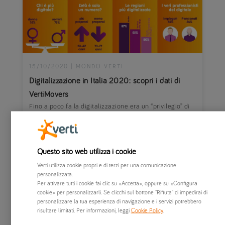
15/10/2020
|
MONDO VERTI
Digitalizzazione in Italia 2020: scopri i dati di
VertiMovers
Fino a poco fa la digitalizzazione era un “privilegio” di
pochi per guadagnare in competitività. Oggi, invece, è il
must have di tutti. In fondo, è una questione di
sopravvivenza. E così, mentre...
Questo sito web utilizza i cookie
Verti utilizza cookie propri e di terzi per una comunicazione
personalizzata.
Per attivare tutti i cookie fai clic su «Accetta», oppure su «Configura
cookie» per personalizzarli. Se clicchi sul bottone "Rifiuta" ci impedirai di
personalizzare la tua esperienza di navigazione e i servizi potrebbero
risultare limitati. Per informazioni, leggi
Cookie Policy
.