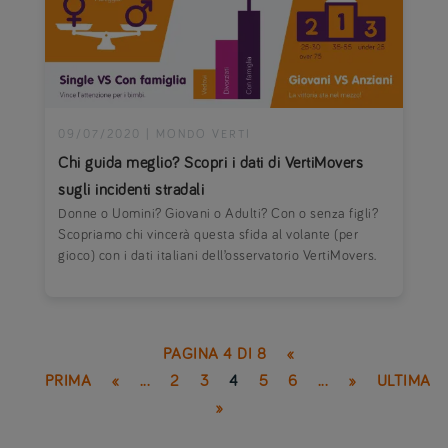
09/07/2020
|
MONDO VERTI
Chi guida meglio? Scopri i dati di VertiMovers
sugli incidenti stradali
Donne o Uomini? Giovani o Adulti? Con o senza figli?
Scopriamo chi vincerà questa sfida al volante (per
gioco) con i dati italiani dell’osservatorio VertiMovers.
PAGINA 4 DI 8
«
PRIMA
«
...
2
3
4
5
6
...
»
ULTIMA
»