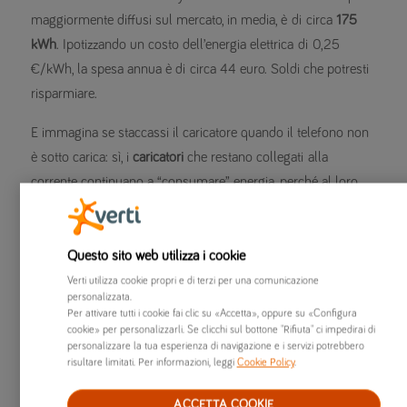
maggiormente diffusi sul mercato, in media, è di circa
175
kWh
. Ipotizzando un costo dell’energia elettrica di 0,25
€/kWh, la spesa annua è di circa 44 euro. Soldi che potresti
risparmiare.
E immagina se staccassi il caricatore quando il telefono non
è sotto carica: sì, i
caricatori
che restano collegati alla
corrente continuano a “consumare” energia, perché al loro
interno c’è un trasformatore che richiede comunque sempre
piccole quantità di energia. E consuma mediamente
0,25
Watt all’ora
: rimuovendo i caricatori dalla presa di corrente
Questo sito web utilizza i cookie
quando non vengono utilizzati, mediamente,
si possono
Verti utilizza cookie propri e di terzi per una comunicazione
personalizzata.
risparmiare altri 40 euro l’anno
. Senza dimenticare che,
Per attivare tutti i cookie fai clic su «Accetta», oppure su «Configura
ottimizzando l’uso di tutti gli elettrodomestici
, risparmieresti in
cookie» per personalizzarli. Se clicchi sul bottone "Rifiuta" ci impedirai di
personalizzare la tua esperienza di navigazione e i servizi potrebbero
modo non indifferente energia (far andare la lavatrice solo
risultare limitati. Per informazioni, leggi
Cookie Policy
.
quando è piena, al pari della lavastoviglie, può essere una
pratica davvero intelligente).
ACCETTA COOKIE