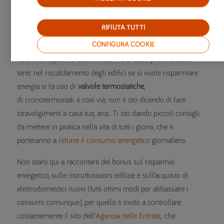
Un esempio è dato dalla
sostituzione delle
lampadine
a
RIFIUTA TUTTI
incandescenza
con quelle a LED
, che hanno un consumo
CONFIGURA COOKIE
che si assesta intorno al 20% rispetto alle prime con un
notevole risparmio economico. Ma di esempi ce ne sono
tanti: nel riscaldamento degli edifici se si vuole risparmiare
energia si fa uso di
valvole termostatiche
,
di cronotermostati e così via; non ti sto dicendo di fare
stravolgimenti a casa tua, anzi. Ti sto dando piccoli consigli
da mettere in pratica nella vita di tutti i giorni, che ti
porteranno a
ridurre il consumo energetico
giornaliero.
Non starò qui a raccontarti dei bonus sul risparmio
energetico, sulle ristrutturazioni edilizie e sull’acquisto di
elettrodomestici nuovi (tutti ottimi modi per abbassare i
consumi comunque), per quello ti invito a controllare
costantemente il sito dell’
Agenzia delle Entrate
, che