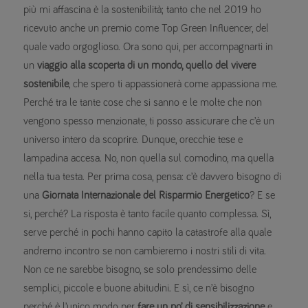
più mi affascina è la sostenibilità; tanto che nel 2019 ho
ricevuto anche un premio come Top Green Influencer, del
quale vado orgoglioso. Ora sono qui, per accompagnarti in
un
viaggio alla scoperta di un mondo, quello del vivere
sostenibile
, che spero ti appassionerà come appassiona me.
Perché tra le tante cose che si sanno e le molte che non
vengono spesso menzionate, ti posso assicurare che c’è un
universo intero da scoprire. Dunque, orecchie tese e
lampadina accesa. No, non quella sul comodino, ma quella
nella tua testa. Per prima cosa, pensa: c’è davvero bisogno di
una
Giornata Internazionale del Risparmio Energetico
? E se
si, perché? La risposta è tanto facile quanto complessa. Sì,
serve perché in pochi hanno capito la catastrofe alla quale
andremo incontro se non cambieremo i nostri stili di vita.
Non ce ne sarebbe bisogno, se solo prendessimo delle
semplici, piccole e buone abitudini. E sì, ce n’è bisogno
perché è l’unico modo per
fare un po’ di sensibilizzazione
e