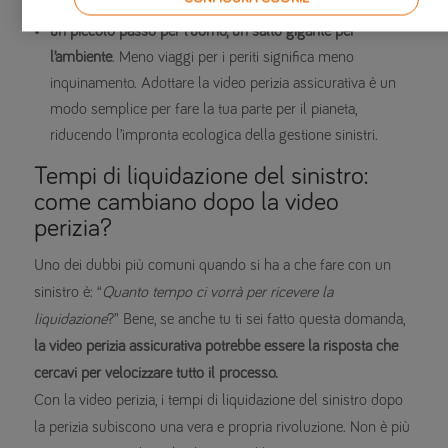
chiara
un piccolo passo per l’uomo, un salto gigante per
l’ambiente
. Meno viaggi per i periti significa meno
inquinamento. Adottare la video perizia assicurativa è un
modo semplice per fare la tua parte per il pianeta,
riducendo l’impronta ecologica della gestione sinistri.
Tempi di liquidazione del sinistro:
come cambiano dopo la video
perizia?
Uno dei dubbi più comuni quando si ha a che fare con un
sinistro è: “
Quanto tempo ci vorrà per ricevere la
liquidazione
?” Bene, se anche tu ti sei fatto questa domanda,
la video perizia assicurativa potrebbe essere la risposta che
cercavi per velocizzare tutto il processo.
Con la video perizia, i tempi di liquidazione del sinistro dopo
la perizia subiscono una vera e propria rivoluzione. Non è più