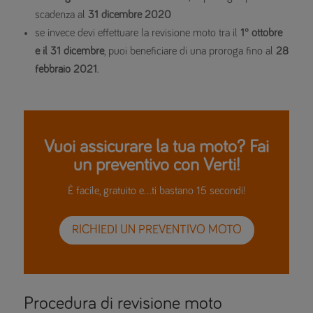
scadenza al
31 dicembre 2020
se invece devi effettuare la revisione moto tra il
1° ottobre
e il 31 dicembre
, puoi beneficiare di una proroga fino al
28
febbraio 2021
.
Vuoi assicurare la tua moto? Fai
un preventivo con Verti!
È facile, gratuito e…ti bastano 15 secondi!
RICHIEDI UN PREVENTIVO MOTO
Procedura di revisione moto