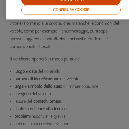
RIFIUTA TUTTI
verbale di controllo tecnico è diventato obbligatorio, perché
CONFIGURA COOKIE
ha il compito di attestare in modo trasparente, non solo
l’idoneità o meno alla circolazione, ma anche le condizioni del
veicolo, come per esempio il chilometraggio, purtroppo
spesso soggetto a contraffazione nei casi di frode nelle
compravendite di usati.
Il certificato riporterà in modo puntuale:
luogo
e
data
del controllo
numero di identificazione
del veicolo
targa
e
simbolo dello stato
di immatricolazione
categoria
del veicolo
lettura del
contachilometri
risultato del
controllo tecnico
problemi
riscontrati e gravità
data della successiva revisione