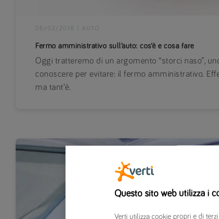
06/02/2018
|
AUTO
Fermo amministrativo sull’auto: cos’è e cosa fare
Oggi tratteremo di un argomento “storci naso”, uno
conoscere per evitare: il fermo amministrativo. Eff
ma tant’è.
Questo sito web utilizza i c
Verti utilizza cookie propri e di t