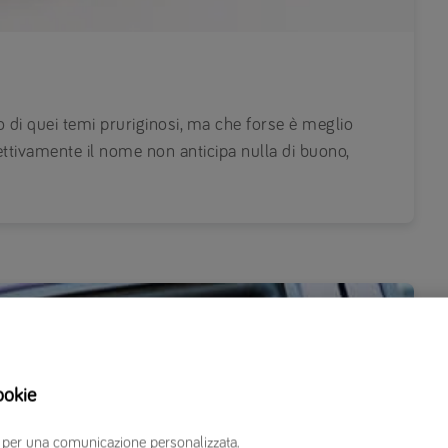
 di quei temi pruriginosi, ma che forse è meglio
ettivamente il nome non anticipa nulla di buono,
ookie
erzi per una comunicazione personalizzata.