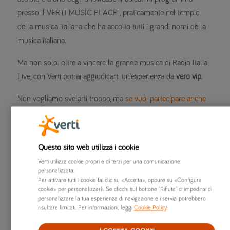
presso il VERTI MUSIC PLACE”, praticamente nel tempio
della musica italiana che ha accolto tutti i grandi nomi della
musica italiana.
Ma non solo: oltre a vincere la grande musica di Radio Italia
Live, con Verti potrai aggiudicarti un’esperienza da
vero vip
.
Non vogliamo svelarti troppo, ma
se vuoi partecipare anche
tu al concorso, puoi registrati qui
.
Nel frattempo: complimenti a
Silvio
e
Massimiliano
, i vincitori
Questo sito web utilizza i cookie
di questa settimana che, insieme ai loro familiari, hanno
vissuto una vera e propria vip experience.
Verti utilizza cookie propri e di terzi per una comunicazione
personalizzata.
Per attivare tutti i cookie fai clic su «Accetta», oppure su «Configura
E se sei curioso di sapere a quale live hanno partecipato, ti
cookie» per personalizzarli. Se clicchi sul bottone "Rifiuta" ci impedirai di
basti sapere che “ti fa stare bene” sentirlo cantare!
personalizzare la tua esperienza di navigazione e i servizi potrebbero
risultare limitati. Per informazioni, leggi
Cookie Policy
.
Guarda qui le foto dei vincitori:
http://bit.ly/VertiMusicPlace