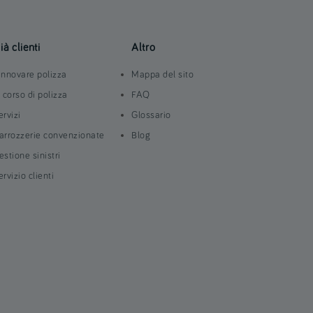
ià clienti
Altro
innovare polizza
Mappa del sito
n corso di polizza
FAQ
ervizi
Glossario
arrozzerie convenzionate
Blog
estione sinistri
ervizio clienti