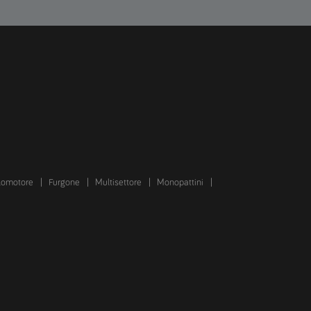
lomotore
Furgone
Multisettore
Monopattini