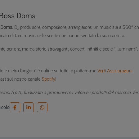
 a Boss Doms
 Doms
. Dj, produttore, compositore, arrangiatore: un musicista a 360° c
icato di fare musica e le scelte che hanno svoltato la sua carriera.
 per ora, ma tra storie stravaganti, concerti infiniti e sedie “illuminanti”
 è dietro l’angolo” è online su tutte le piattaforme
Verti Assicurazioni
:
ast sul nostro canale
Spotify
!
zioni S.p.A., finalizzato a promuovere i valori e i prodotti del marchio Vert
ticolo