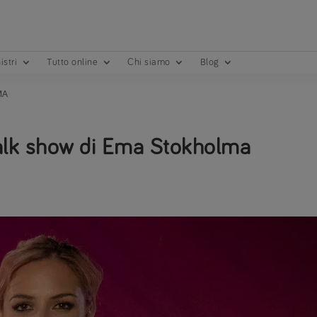
istri
Tutto online
Chi siamo
Blog
MA
l talk show di Ema Stokholma