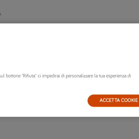
.
di
sul bottone "Rifiuta" ci impedirai di personalizzare la tua esperienza di
so
ACCETTA COOKIE