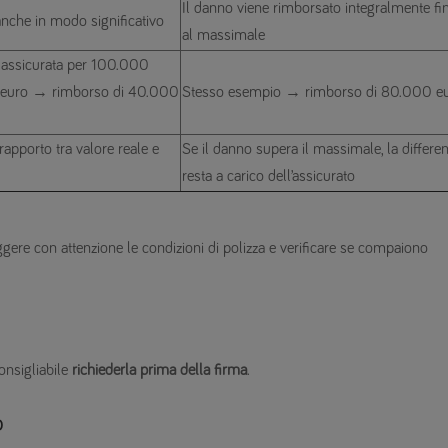
Il danno viene rimborsato integralmente fi
anche in modo significativo
al massimale
assicurata per 100.000
 euro → rimborso di 40.000
Stesso esempio → rimborso di 80.000 e
rapporto tra valore reale e
Se il danno supera il massimale, la differe
resta a carico dell’assicurato
gere con attenzione le condizioni di polizza e verificare se compaiono
onsigliabile
richiederla prima della firma
.
o