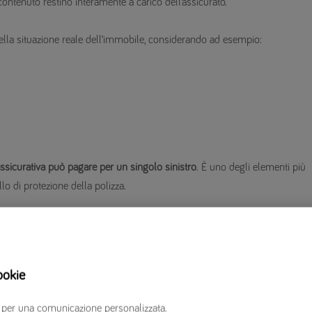
ontenuto restino interamente a carico dell’assicurato.
ella situazione reale dell’immobile, considerando ad esempio:
sicurativa può pagare per un singolo sinistro
. È uno degli elementi più
lo di protezione della polizza.
 massimale generale. Molto spesso il contratto prevede
limiti differenti per
ookie
erzi per una comunicazione personalizzata.