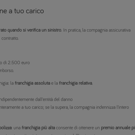
ne a tuo carico
ato quando si verifica un sinistro
. In pratica, la compagnia assicurativa
 contratto.
o di 2.500 euro
mborso.
igia: la
franchigia assoluta
e la
franchigia relativa
.
 indipendentemente dall’entità del danno
a interamente a tuo carico; se la supera, la compagnia indennizza l’intero
polizza
: una
franchigia più
alta
consente di ottenere un
premio annuale
p