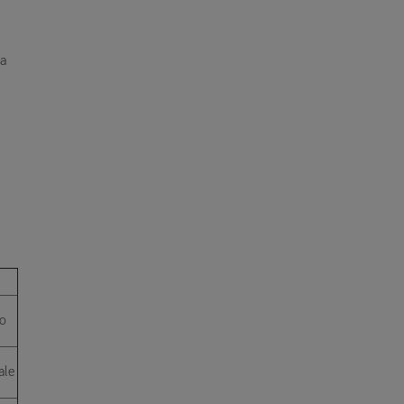
 a
to
ale