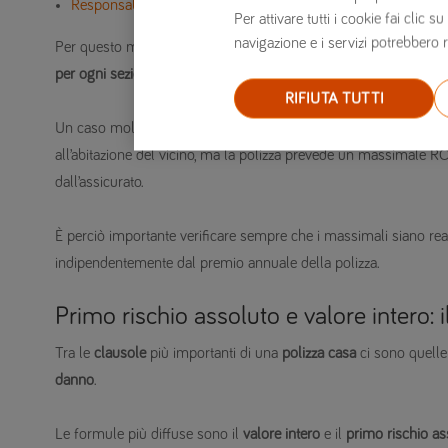
Responsabilità Civile verso terzi
.
Per attivare tutti i cookie fai clic
navigazione e i servizi potrebbero r
Per questo motivo non basta guardare il valore complessivo de
per ogni sezione della polizza
.
RIFIUTA TUTTI
Un caso molto comune riguarda i danni causati agli altri appart
all’abitazione del vicino, ma la polizza prevede un massimale R
dall’assicurato.
È perciò importante verificare sempre che i massimali siano real
indipendentemente dal premio annuale della polizza.
Primo rischio assoluto e valore intero: 
Tra le
clausole
più importanti di una
polizza casa
ci sono quelle
danno
.
Le formule più diffuse sono il
valore intero
e il
primo rischio as