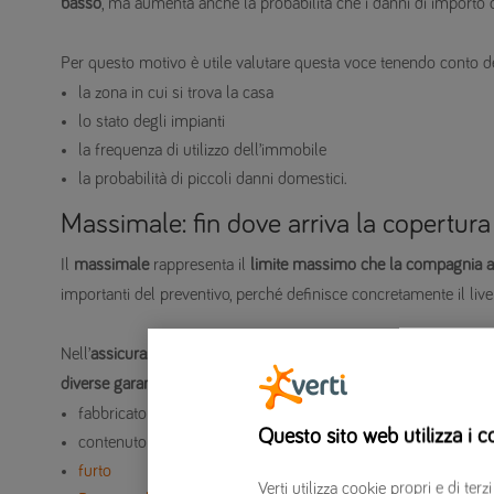
basso
, ma aumenta anche la probabilità che i danni di importo c
Per questo motivo è utile valutare questa voce tenendo conto d
la zona in cui si trova la casa
lo stato degli impianti
la frequenza di utilizzo dell’immobile
la probabilità di piccoli danni domestici.
Massimale: fin dove arriva la copertura
Il
massimale
rappresenta il
limite massimo che la compagnia as
importanti del preventivo, perché definisce concretamente il livel
Nell’
assicurazione casa
, inoltre, non esiste quasi mai un unico
diverse garanzie
, come ad esempio:
fabbricato
Questo sito web utilizza i c
contenuto
furto
Verti utilizza cookie propri e di t