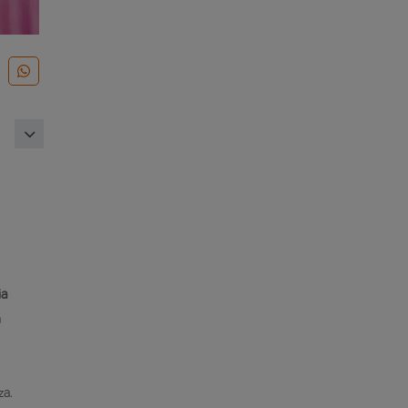
ia
a
za.