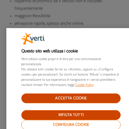
risparmio economico se il veicolo non è utilizzato
frequentemente
maggiore flessibilità
attivazione rapida, spesso anche online.
Svantaggi:
Questo sito web utilizza i cookie
il premio giornaliero può risultare più elevato rispetto a
quello annuale
Verti utilizza cookie propri e di terzi per una comunicazione
personalizzata.
può non includere garanzie accessorie (come Furto e
Per attivare tutti i cookie fai clic su «Accetta», oppure su «Configura
incendio)
cookie» per personalizzarli. Se clicchi sul bottone "Rifiuta" ci impedirai di
personalizzare la tua esperienza di navigazione e i servizi potrebbero
non sempre è disponibile per tutti i veicoli o per tutti i
risultare limitati. Per informazioni, leggi
Cookie Policy
.
conducenti.
ACCETTA COOKIE
Assicurazione moto temporanea:
caratteristiche e funzionamento
RIFIUTA TUTTI
CONFIGURA COOKIE