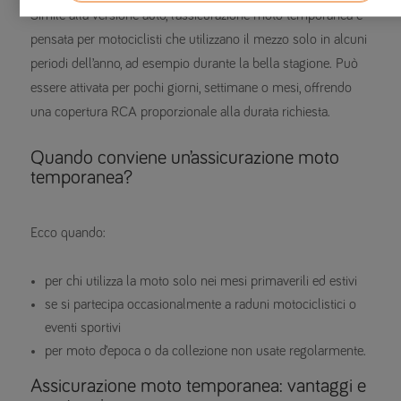
Simile alla versione auto, l’assicurazione moto temporanea è
pensata per motociclisti che utilizzano il mezzo solo in alcuni
periodi dell’anno, ad esempio durante la bella stagione. Può
essere attivata per pochi giorni, settimane o mesi, offrendo
una copertura RCA proporzionale alla durata richiesta.
Quando conviene un’assicurazione moto
temporanea?
Ecco quando:
per chi utilizza la moto solo nei mesi primaverili ed estivi
se si partecipa occasionalmente a raduni motociclistici o
eventi sportivi
per moto d’epoca o da collezione non usate regolarmente.
Assicurazione moto temporanea: vantaggi e