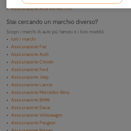
Assicurazione Alfa Romeo MiTo
Assicurazione Alfa Romeo 159
Stai cercando un marchio diverso?
Scopri i marchi di auto più famosi e i loro modelli:
tutti i marchi
Assicurazione Fiat
Assicurazione Audi
Assicurazione Citroën
Assicurazione Ford
Assicurazione Jeep
Assicurazione Lancia
Assicurazione Mercedes-Benz
Assicurazione BMW
Assicurazione Dacia
Assicurazione Volkswagen
Assicurazione Peugeot
Assicurazione Nissan