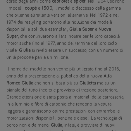
corso degli anni, come
cabriolet
e
spider
. Nel 1964 uscirono
i modelli
coupé
e
1300
, il modello d’accesso della gamma
che ottenne altrettante versioni alternative. Nel 1972 e nel
1974 dei restyling portarono alla riduzione dei modelli
disponibili a soli due esemplari,
Giulia Super
e
Nuova
Super
, che continuarono a farsi notare per le loro capacità
motoristiche fino al 1977, anno del termine del loro ciclo
vitale.
Giulia
si rivelò essere un successo, con un numero di
unità prodotte pari a un milione.
Il nome del modello non venne più utilizzato fino al 2016,
anno della presentazione al pubblico della nuova
Alfa
Romeo Giulia
che non si basa più su
Giulietta
ma su un
pianale del tutto inedito e provvisto di trazione posteriore.
Grande attenzione è stata posta ai materiali della carrozzeria,
in alluminio e fibra di carbonio che rendono la vettura
leggera e garantiscono ottime prestazioni con entrambe le
motorizzazioni disponibili, benzina e diesel. La tecnologia di
bordo non è da meno.
Giulia
, infatti, è provvista di nuovi