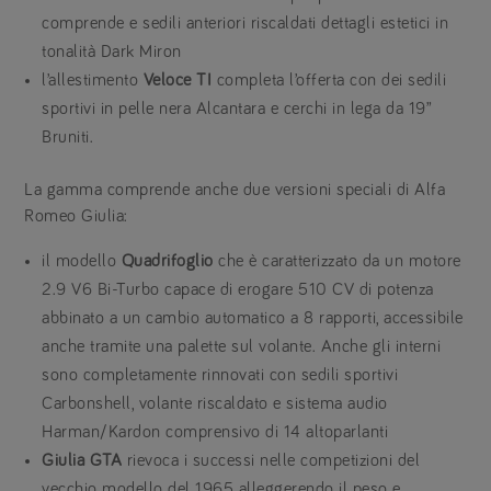
comprende e sedili anteriori riscaldati dettagli estetici in
tonalità Dark Miron
l’allestimento
Veloce TI
completa l’offerta con dei sedili
sportivi in pelle nera Alcantara e cerchi in lega da 19”
Bruniti.
La gamma comprende anche due versioni speciali di Alfa
Romeo Giulia:
il modello
Quadrifoglio
che è caratterizzato da un motore
2.9 V6 Bi-Turbo capace di erogare 510 CV di potenza
abbinato a un cambio automatico a 8 rapporti, accessibile
anche tramite una palette sul volante. Anche gli interni
sono completamente rinnovati con sedili sportivi
Carbonshell, volante riscaldato e sistema audio
Harman/Kardon comprensivo di 14 altoparlanti
Giulia GTA
rievoca i successi nelle competizioni del
vecchio modello del 1965 alleggerendo il peso e