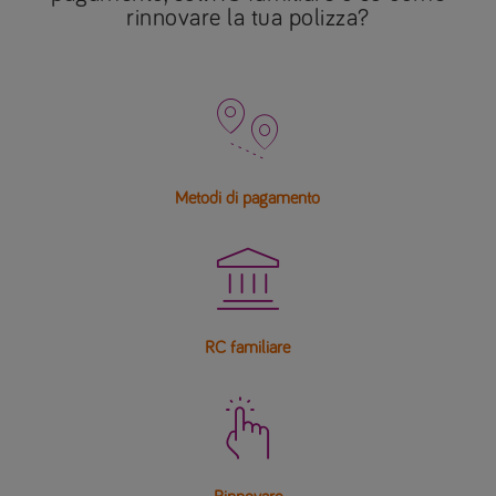
rinnovare la tua polizza?

Metodi di pagamento

RC familiare
