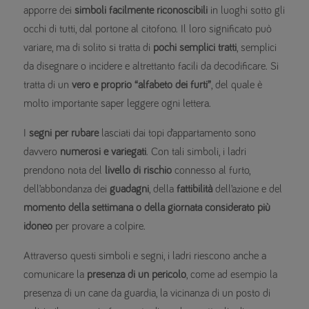
apporre dei
simboli facilmente riconoscibili
in luoghi sotto gli
occhi di tutti, dal portone al citofono. Il loro significato può
variare, ma di solito si tratta di
pochi semplici tratti
, semplici
da disegnare o incidere e altrettanto facili da decodificare. Si
tratta di un
vero e proprio “alfabeto dei furti”
, del quale è
molto importante saper leggere ogni lettera.
I
segni per rubare
lasciati dai topi d’appartamento sono
davvero
numerosi e variegati
. Con tali simboli, i ladri
prendono nota del
livello di rischio
connesso al furto,
dell’abbondanza dei
guadagni
, della
fattibilità
dell’azione e del
momento della settimana o della giornata considerato più
idoneo
per provare a colpire.
Attraverso questi simboli e segni, i ladri riescono anche a
comunicare la
presenza di un pericolo
, come ad esempio la
presenza di un cane da guardia, la vicinanza di un posto di