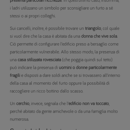
presenta particolari ricchezze
. In quest’ultimo caso, insomma,
i ladri utilizzano un simbolo per sconsigliare un furto a sé
stessi o ai propri colleghi.
Sui cancelli, inoltre, è possibile trovare un
triangolo
, col quale
si vuol dire che la casa è abitata da una
donna che vive sola
.
Ciò permette di configurare l’edificio preso a bersaglio come
particolarmente vulnerabile. Allo stesso modo, la presenza di
una
casa stilizzata rovesciata
(che poggia quindi sul tetto)
può indicare la presenza di
uomini o donne particolarmente
fragili
e disposti a dare soldi anche se si trovassero all’interno
della casa al momento del furto oppure la possibilità di
raccogliere un ricco bottino dallo scasso.
Un
cerchio
, invece, segnala che l’
edificio non va toccato
,
perché abitato da gente amichevole o da una famiglia molto
numerosa.