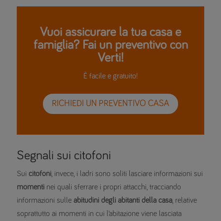
Vuoi assicurare la tua casa e
famiglia? Fai un preventivo con
Verti!
È facile e gratuito!
RICHIEDI UN PREVENTIVO CASA
Segnali sui citofoni
Sui
citofoni
, invece, i ladri sono soliti lasciare informazioni sui
momenti
nei quali sferrare i propri attacchi, tracciando
informazioni sulle
abitudini degli abitanti della casa
, relative
soprattutto ai momenti in cui l’abitazione viene lasciata