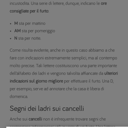
incustodita. Una serie di lettere, dunque, indicano le
ore
consigliate per il furto
:
M
sta per mattino
AM
sta per pomeriggio
N
sta per notte.
Come risulta evidente, anche in questo caso abbiamo a che
fare con indicazioni estremamente semplici, ma al contempo
molto precise. Tali lettere costituiscono una parte importante
dell’alfabeto dei ladri e vengono talvolta affiancate da
ulteriori
indicazioni sul giorno migliore
per effettuare il furto. Una D,
per esempio, serve ad annotare che la casa è libera di
domenica.
Segni dei ladri sui cancelli
Anche sui
cancelli
non è infrequente trovare segni che
contengano informazioni utili in vista di un furto. Una lettera