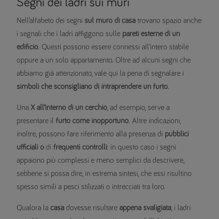
Segni dei ladri sui muri
Nell’alfabeto dei segni
sul muro di casa
trovano spazio anche
i segnali che i ladri affiggono sulle
pareti esterne di un
edificio
. Questi possono essere connessi all’intero stabile
oppure a un solo appartamento. Oltre ad alcuni segni che
abbiamo già attenzionato, vale qui la pena di segnalare i
simboli che sconsigliano di intraprendere un furto
.
Una
X all’interno di un cerchio
, ad esempio, serve a
presentare il
furto come inopportuno
. Altre indicazioni,
inoltre, possono fare riferimento alla presenza di
pubblici
ufficiali o
di
frequenti controlli
: in questo caso i segni
appaiono più complessi e meno semplici da descrivere,
sebbene si possa dire, in estrema sintesi, che essi risultino
spesso simili a pesci stilizzati o intrecciati tra loro.
Qualora la
casa
dovesse risultare
appena svaligiata
, i ladri